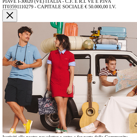
PIAVE I-30020 (VE) ITALIA - C.F. E R.I. VE E P.IVA
IT03591110279 - CAPITALE SOCIALE € 50.000,00 I.V.