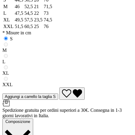
M
46
52,5
21
71,5
L
47,5
54,5
22
73
XL
49,5
57,5
23,5
74,5
XXL
51,5
60,5
25
76
* Misure in cm
S
M
L
XL
XXL
Aggiungi a carrello la taglia S
Spedizione gratuita per ordini superiori a 30€. Consegna in 1-3
giorni lavorativi in Italia.
Composizione