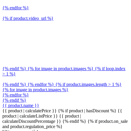
{% endfor %}
{% if product.video_url %}
{% endif %} {% for image in product.images %} {% if loop.index
> 1 %}
{% endif %} {% endfor %} {% if product.images.length > 1 %}
{% for image in product.images %}
{% endfor %}
{% endif %}
{{ product.name }}
{{ product | calculatePrice }} {% if product | hasDiscount %}
{{
product | calculateListPrice }}
{{ product |
calculateDiscountPercentage }}
{% endif %}
{% if product.on_sale
and product.regulation_price %}