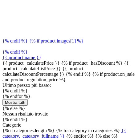
{% endif %} {% if product.images[1] %}
{% endif %}
{{ product.name }}
{{ product | calculatePrice }} {% if product | hasDiscount %}
{{
product | calculateListPrice }}
{{ product |
calculateDiscountPercentage }}
{% endif %}
{% if product.on_sale
and product.regulation_price %}
Ultimo prezzo più basso:
{% endif %}
{% endfor %}
Mostra tutti
{% else %}
Nessun risultato trovato.
{% endif %}
Categorie
{% if categories.length %} {% for category in categories %}
{{
category._category_fullname }}
{% endfor %} {% else %}