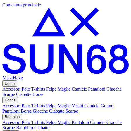
Contenuto principale
Must Have
Uomo
Accessori
Polo
T-shirts
Felpe
Maglie
Camicie
Pantaloni
Giacche
Scarpe
Ciabatte
Borse
Donna
Accessori
Polo
T-shirts
Felpe
Maglie
Vestiti
Camicie
Gonne
Pantaloni
Borse
Giacche
Ciabatte
Scarpe
Bambino
Accessori
Polo
T-shirts
Felpe
Maglie
Pantaloni
Camicie
Giacche
Scarpe Bambino
Ciabatte