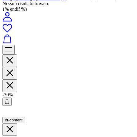
Nessun risultato trovato.
{% endif %}
-30%
xt-content