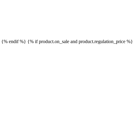
}
{% endif %}
{% if product.on_sale and product.regulation_price %}