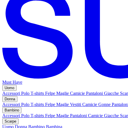
Must Have
Uomo
Accessori
Polo
T-shirts
Felpe
Maglie
Camicie
Pantaloni
Giacche
Sca
Donna
Accessori
Polo
T-shirts
Felpe
Maglie
Vestiti
Camicie
Gonne
Pantalon
Bambino
Accessori
Polo
T-shirts
Felpe
Maglie
Pantaloni
Camicie
Giacche
Sca
Scarpe
Uomo
Donna
Bambino
Bambina