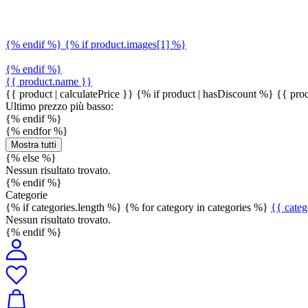
{% endif %} {% if product.images[1] %}
{% endif %}
{{ product.name }}
{{ product | calculatePrice }} {% if product | hasDiscount %}
{{ prod
Ultimo prezzo più basso:
{% endif %}
{% endfor %}
Mostra tutti
{% else %}
Nessun risultato trovato.
{% endif %}
Categorie
{% if categories.length %} {% for category in categories %}
{{ cate
Nessun risultato trovato.
{% endif %}