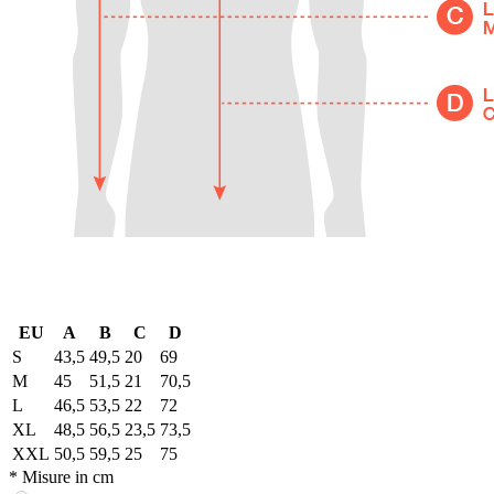
EU
A
B
C
D
S
43,5
49,5
20
69
M
45
51,5
21
70,5
L
46,5
53,5
22
72
XL
48,5
56,5
23,5
73,5
XXL
50,5
59,5
25
75
* Misure in cm