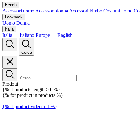
Beach
Accessori uomo
Accessori donna
Accessori bimbo
Costumi uomo
Co
Lookbook
Uomo
Donna
Italia
Italia — Italiano
Europe — English
Cerca
Prodotti
{% if products.length > 0 %}
{% for product in products %}
{% if product.video_url %}