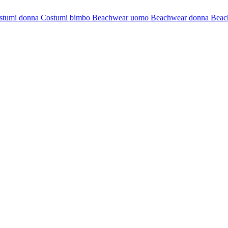
stumi donna
Costumi bimbo
Beachwear uomo
Beachwear donna
Beac