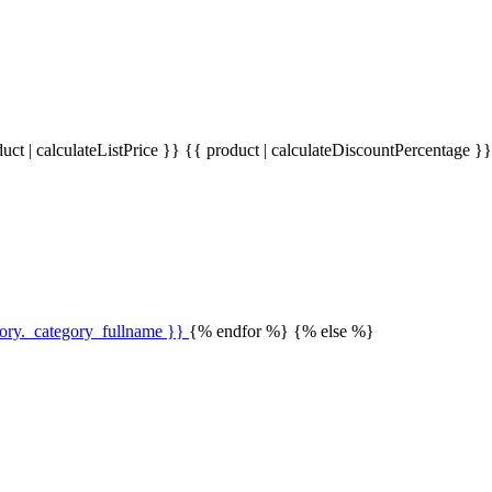
uct | calculateListPrice }}
{{ product | calculateDiscountPercentage }
gory._category_fullname }}
{% endfor %} {% else %}