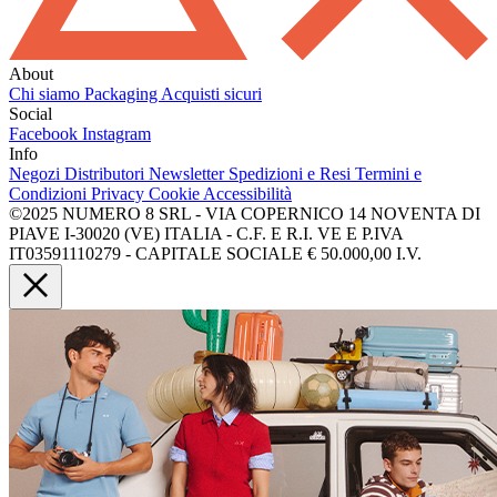
About
Chi siamo
Packaging
Acquisti sicuri
Social
Facebook
Instagram
Info
Negozi
Distributori
Newsletter
Spedizioni e Resi
Termini e
Condizioni
Privacy
Cookie
Accessibilità
©2025 NUMERO 8 SRL - VIA COPERNICO 14 NOVENTA DI
PIAVE I-30020 (VE) ITALIA - C.F. E R.I. VE E P.IVA
IT03591110279 - CAPITALE SOCIALE € 50.000,00 I.V.