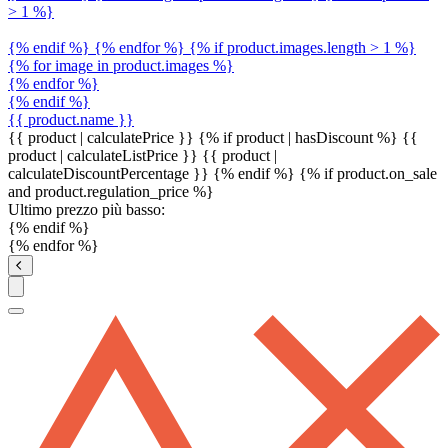
> 1 %}
{% endif %} {% endfor %} {% if product.images.length > 1 %}
{% for image in product.images %}
{% endfor %}
{% endif %}
{{ product.name }}
{{ product | calculatePrice }} {% if product | hasDiscount %}
{{
product | calculateListPrice }}
{{ product |
calculateDiscountPercentage }}
{% endif %}
{% if product.on_sale
and product.regulation_price %}
Ultimo prezzo più basso:
{% endif %}
{% endfor %}