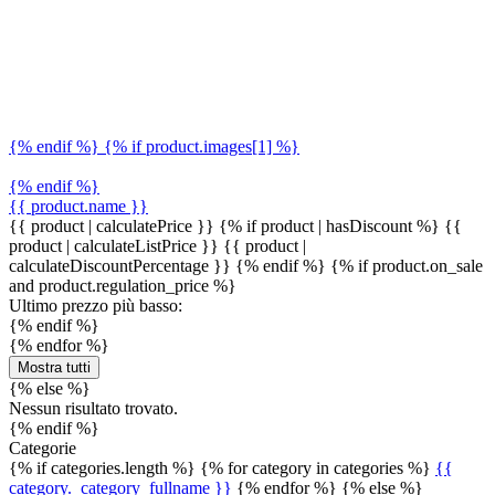
{% endif %} {% if product.images[1] %}
{% endif %}
{{ product.name }}
{{ product | calculatePrice }} {% if product | hasDiscount %}
{{
product | calculateListPrice }}
{{ product |
calculateDiscountPercentage }}
{% endif %}
{% if product.on_sale
and product.regulation_price %}
Ultimo prezzo più basso:
{% endif %}
{% endfor %}
Mostra tutti
{% else %}
Nessun risultato trovato.
{% endif %}
Categorie
{% if categories.length %} {% for category in categories %}
{{
category._category_fullname }}
{% endfor %} {% else %}