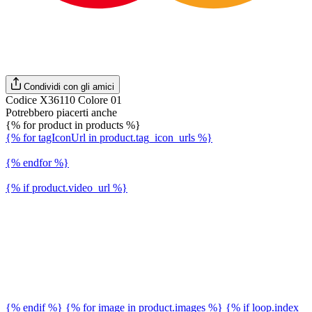
Condividi con gli amici
Codice X36110 Colore 01
Potrebbero piacerti anche
{% for product in products %}
{% for tagIconUrl in product.tag_icon_urls %}
{% endfor %}
{% if product.video_url %}
{% endif %} {% for image in product.images %} {% if loop.index