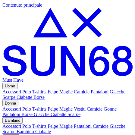
Contenuto principale
Must Have
Uomo
Accessori
Polo
T-shirts
Felpe
Maglie
Camicie
Pantaloni
Giacche
Scarpe
Ciabatte
Borse
Donna
Accessori
Polo
T-shirts
Felpe
Maglie
Vestiti
Camicie
Gonne
Pantaloni
Borse
Giacche
Ciabatte
Scarpe
Bambino
Accessori
Polo
T-shirts
Felpe
Maglie
Pantaloni
Camicie
Giacche
Scarpe Bambino
Ciabatte