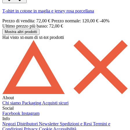
T-shirt in cotone in maglia e jersey rosa porcellana
Prezzo di vendita:
72,00 €
Prezzo normale:
120,00 €
-40%
Ultimo prezzo più basso: 72,00 €
Mostra altri prodotti
Hai visto xt-num di xt-tot prodotti
About
Chi siamo
Packaging
Acquisti sicuri
Social
Facebook
Instagram
Info
Negozi
Distributori
Newsletter
Spedizioni e Resi
Termini e
Condizioni
Privacy
Cookie
Accessibilità