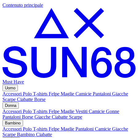
Contenuto principale
Must Have
Uomo
Accessori
Polo
T-shirts
Felpe
Maglie
Camicie
Pantaloni
Giacche
Scarpe
Ciabatte
Borse
Donna
Accessori
Polo
T-shirts
Felpe
Maglie
Vestiti
Camicie
Gonne
Pantaloni
Borse
Giacche
Ciabatte
Scarpe
Bambino
Accessori
Polo
T-shirts
Felpe
Maglie
Pantaloni
Camicie
Giacche
Scarpe Bambino
Ciabatte