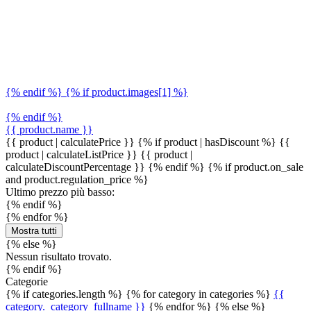
{% endif %} {% if product.images[1] %}
{% endif %}
{{ product.name }}
{{ product | calculatePrice }} {% if product | hasDiscount %}
{{
product | calculateListPrice }}
{{ product |
calculateDiscountPercentage }}
{% endif %}
{% if product.on_sale
and product.regulation_price %}
Ultimo prezzo più basso:
{% endif %}
{% endfor %}
Mostra tutti
{% else %}
Nessun risultato trovato.
{% endif %}
Categorie
{% if categories.length %} {% for category in categories %}
{{
category._category_fullname }}
{% endfor %} {% else %}