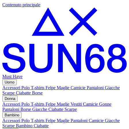
Contenuto principale
Must Have
Uomo
Accessori
Polo
T-shirts
Felpe
Maglie
Camicie
Pantaloni
Giacche
Scarpe
Ciabatte
Borse
Donna
Accessori
Polo
T-shirts
Felpe
Maglie
Vestiti
Camicie
Gonne
Pantaloni
Borse
Giacche
Ciabatte
Scarpe
Bambino
Accessori
Polo
T-shirts
Felpe
Maglie
Pantaloni
Camicie
Giacche
Scarpe Bambino
Ciabatte