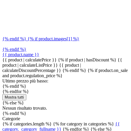
{% endif %} {% if product.images[1] %}
{% endif %}
{{ product.name }}
{{ product | calculatePrice }} {% if product | hasDiscount %}
{{
product | calculateListPrice }}
{{ product |
calculateDiscountPercentage }}
{% endif %}
{% if product.on_sale
and product.regulation_price %}
Ultimo prezzo più basso:
{% endif %}
{% endfor %}
Mostra tutti
{% else %}
Nessun risultato trovato.
{% endif %}
Categorie
{% if categories.length %} {% for category in categories %}
{{
category._category_fullname }}
{% endfor %} {% else %}