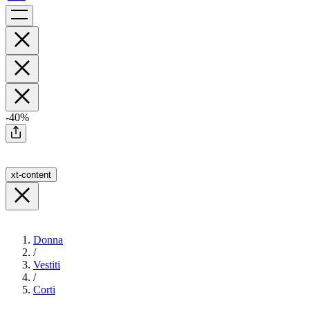
-40%
xt-content
Donna
/
Vestiti
/
Corti