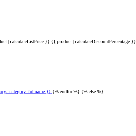
uct | calculateListPrice }}
{{ product | calculateDiscountPercentage }
gory._category_fullname }}
{% endfor %} {% else %}