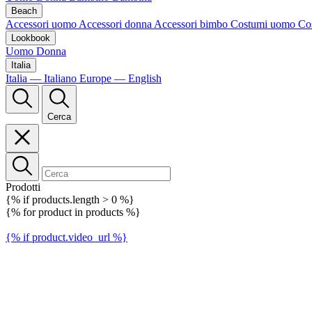
Beach
Accessori uomo
Accessori donna
Accessori bimbo
Costumi uomo
Co
Lookbook
Uomo
Donna
Italia
Italia — Italiano
Europe — English
Cerca
Prodotti
{% if products.length > 0 %}
{% for product in products %}
{% if product.video_url %}