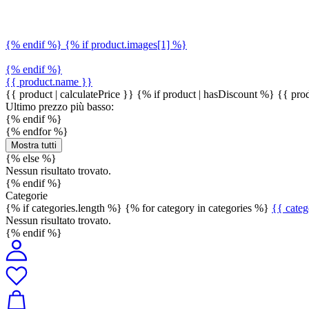
{% endif %} {% if product.images[1] %}
{% endif %}
{{ product.name }}
{{ product | calculatePrice }} {% if product | hasDiscount %}
{{ prod
Ultimo prezzo più basso:
{% endif %}
{% endfor %}
Mostra tutti
{% else %}
Nessun risultato trovato.
{% endif %}
Categorie
{% if categories.length %} {% for category in categories %}
{{ cate
Nessun risultato trovato.
{% endif %}