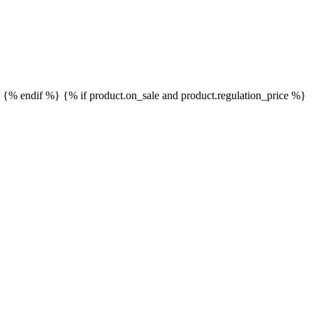
}
{% endif %}
{% if product.on_sale and product.regulation_price %}