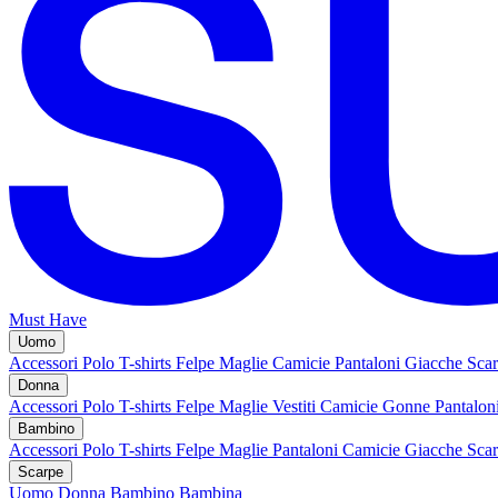
Must Have
Uomo
Accessori
Polo
T-shirts
Felpe
Maglie
Camicie
Pantaloni
Giacche
Sca
Donna
Accessori
Polo
T-shirts
Felpe
Maglie
Vestiti
Camicie
Gonne
Pantalon
Bambino
Accessori
Polo
T-shirts
Felpe
Maglie
Pantaloni
Camicie
Giacche
Sca
Scarpe
Uomo
Donna
Bambino
Bambina