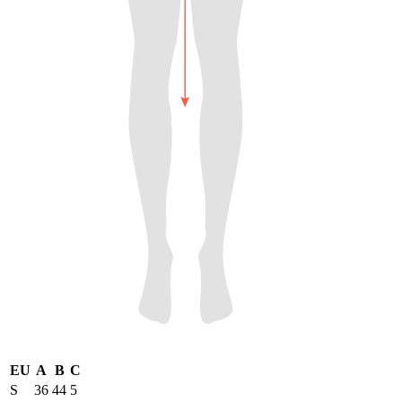
EU
A
B
C
S
36
44
5