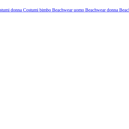
stumi donna
Costumi bimbo
Beachwear uomo
Beachwear donna
Beac