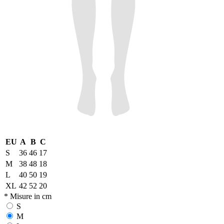
EU
A
B
C
S
36
46
17
M
38
48
18
L
40
50
19
XL
42
52
20
* Misure in cm
S
M