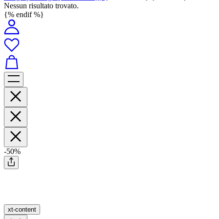
Nessun risultato trovato.
{% endif %}
-50%
xt-content