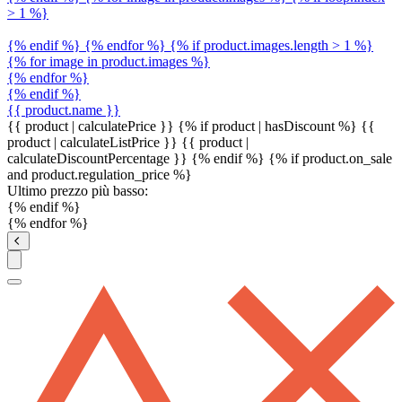
> 1 %}
{% endif %} {% endfor %} {% if product.images.length > 1 %}
{% for image in product.images %}
{% endfor %}
{% endif %}
{{ product.name }}
{{ product | calculatePrice }} {% if product | hasDiscount %}
{{
product | calculateListPrice }}
{{ product |
calculateDiscountPercentage }}
{% endif %}
{% if product.on_sale
and product.regulation_price %}
Ultimo prezzo più basso:
{% endif %}
{% endfor %}