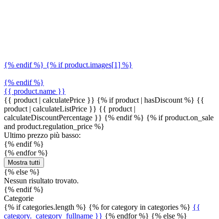
{% endif %} {% if product.images[1] %}
{% endif %}
{{ product.name }}
{{ product | calculatePrice }} {% if product | hasDiscount %}
{{
product | calculateListPrice }}
{{ product |
calculateDiscountPercentage }}
{% endif %}
{% if product.on_sale
and product.regulation_price %}
Ultimo prezzo più basso:
{% endif %}
{% endfor %}
Mostra tutti
{% else %}
Nessun risultato trovato.
{% endif %}
Categorie
{% if categories.length %} {% for category in categories %}
{{
category._category_fullname }}
{% endfor %} {% else %}