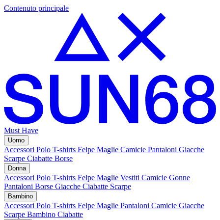
Contenuto principale
Must Have
Uomo
Accessori
Polo
T-shirts
Felpe
Maglie
Camicie
Pantaloni
Giacche
Scarpe
Ciabatte
Borse
Donna
Accessori
Polo
T-shirts
Felpe
Maglie
Vestiti
Camicie
Gonne
Pantaloni
Borse
Giacche
Ciabatte
Scarpe
Bambino
Accessori
Polo
T-shirts
Felpe
Maglie
Pantaloni
Camicie
Giacche
Scarpe Bambino
Ciabatte