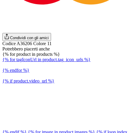
Condividi con gli amici
Codice A36206 Colore 11
Potrebbero piacerti anche
{% for product in products %}
{% for tagIconUrl in product.tag_icon_urls %}
{% endfor %}
{% if product.video_url %}
{% endif %} {% for image in product.images %} {% if loop.index