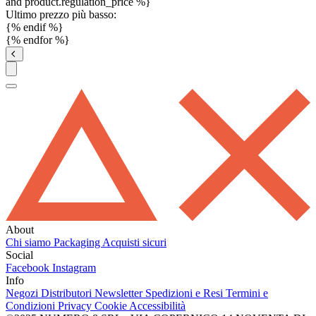
and product.regulation_price %}
Ultimo prezzo più basso:
{% endif %}
{% endfor %}
About
Chi siamo
Packaging
Acquisti sicuri
Social
Facebook
Instagram
Info
Negozi
Distributori
Newsletter
Spedizioni e Resi
Termini e
Condizioni
Privacy
Cookie
Accessibilità