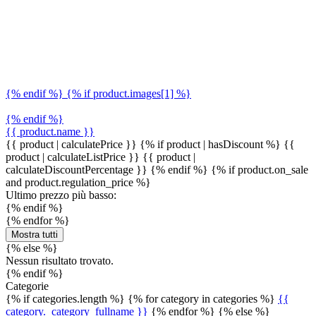
{% endif %} {% if product.images[1] %}
{% endif %}
{{ product.name }}
{{ product | calculatePrice }} {% if product | hasDiscount %}
{{
product | calculateListPrice }}
{{ product |
calculateDiscountPercentage }}
{% endif %}
{% if product.on_sale
and product.regulation_price %}
Ultimo prezzo più basso:
{% endif %}
{% endfor %}
Mostra tutti
{% else %}
Nessun risultato trovato.
{% endif %}
Categorie
{% if categories.length %} {% for category in categories %}
{{
category._category_fullname }}
{% endfor %} {% else %}