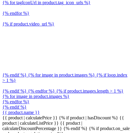
{% for tagIconUrl in product.tag_icon_urls %}
{% endfor %}
{% if product.video_url %}
{% endif %} {% for image in product.images %} {% if loop.index
> 1 %}
{% endif %} {% endfor %} {% if product.images.length > 1 %}
{% for image in product.images %}
{% endfor %}
{% endif %}
{{ product.name }}
{{ product | calculatePrice }} {% if product | hasDiscount %}
{{
product | calculateListPrice }}
{{ product |
calculateDiscountPercentage }}
{% endif %}
{% if product.on_sale