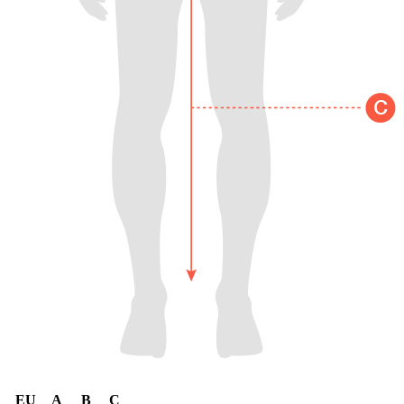
EU
A
B
C