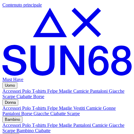
Contenuto principale
Must Have
Uomo
Accessori
Polo
T-shirts
Felpe
Maglie
Camicie
Pantaloni
Giacche
Scarpe
Ciabatte
Borse
Donna
Accessori
Polo
T-shirts
Felpe
Maglie
Vestiti
Camicie
Gonne
Pantaloni
Borse
Giacche
Ciabatte
Scarpe
Bambino
Accessori
Polo
T-shirts
Felpe
Maglie
Pantaloni
Camicie
Giacche
Scarpe Bambino
Ciabatte