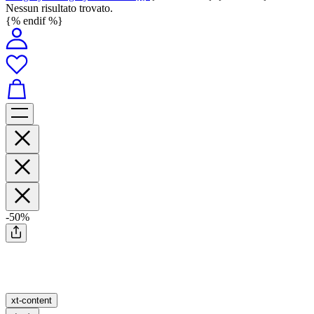
Nessun risultato trovato.
{% endif %}
-50%
xt-content