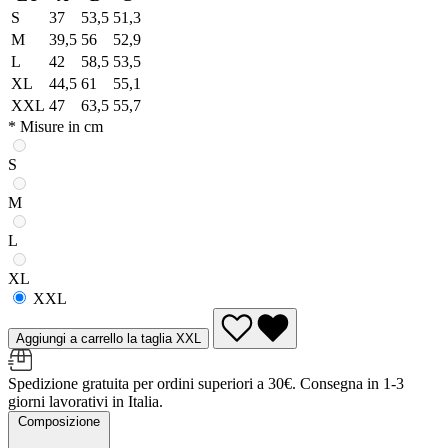
S
37
53,5
51,3
M
39,5
56
52,9
L
42
58,5
53,5
XL
44,5
61
55,1
XXL
47
63,5
55,7
* Misure in cm
S
M
L
XL
XXL
Aggiungi a carrello la taglia XXL
Spedizione gratuita per ordini superiori a 30€. Consegna in 1-3
giorni lavorativi in Italia.
Composizione