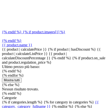
{% endif %} {% if product.images[1] %}
{% endif %}
{{ product.name }}
{{ product | calculatePrice }} {% if product | hasDiscount %}
{{
product | calculateListPrice }}
{{ product |
calculateDiscountPercentage }}
{% endif %}
{% if product.on_sale
and product.regulation_price %}
Ultimo prezzo più basso:
{% endif %}
{% endfor %}
Mostra tutti
{% else %}
Nessun risultato trovato.
{% endif %}
Categorie
{% if categories.length %} {% for category in categories %}
{{
category._category_fullname }}
{% endfor %} {% else %}