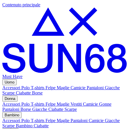
Contenuto principale
Must Have
Uomo
Accessori
Polo
T-shirts
Felpe
Maglie
Camicie
Pantaloni
Giacche
Scarpe
Ciabatte
Borse
Donna
Accessori
Polo
T-shirts
Felpe
Maglie
Vestiti
Camicie
Gonne
Pantaloni
Borse
Giacche
Ciabatte
Scarpe
Bambino
Accessori
Polo
T-shirts
Felpe
Maglie
Pantaloni
Camicie
Giacche
Scarpe Bambino
Ciabatte