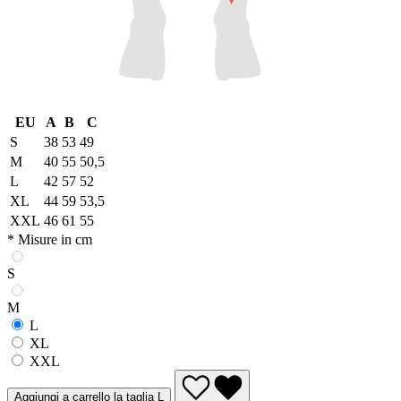
EU
A
B
C
S
38
53
49
M
40
55
50,5
L
42
57
52
XL
44
59
53,5
XXL
46
61
55
* Misure in cm
S
M
L
XL
XXL
Aggiungi a carrello la taglia L