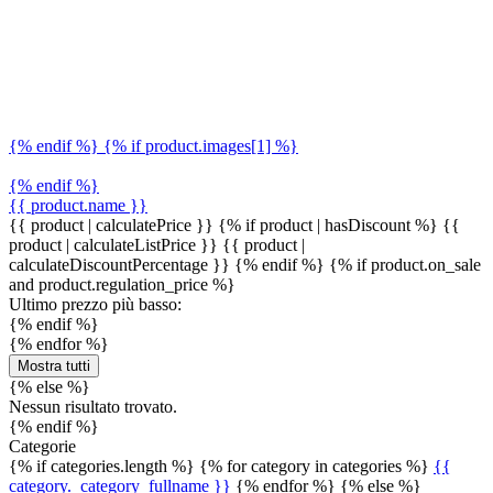
{% endif %} {% if product.images[1] %}
{% endif %}
{{ product.name }}
{{ product | calculatePrice }} {% if product | hasDiscount %}
{{
product | calculateListPrice }}
{{ product |
calculateDiscountPercentage }}
{% endif %}
{% if product.on_sale
and product.regulation_price %}
Ultimo prezzo più basso:
{% endif %}
{% endfor %}
Mostra tutti
{% else %}
Nessun risultato trovato.
{% endif %}
Categorie
{% if categories.length %} {% for category in categories %}
{{
category._category_fullname }}
{% endfor %} {% else %}