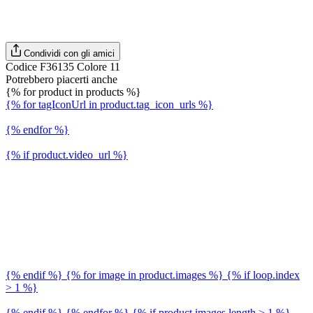
Condividi con gli amici
Codice F36135 Colore 11
Potrebbero piacerti anche
{% for product in products %}
{% for tagIconUrl in product.tag_icon_urls %}
{% endfor %}
{% if product.video_url %}
{% endif %} {% for image in product.images %} {% if loop.index
> 1 %}
{% endif %} {% endfor %} {% if product.images.length > 1 %}