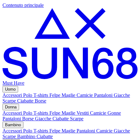
Contenuto principale
Must Have
Uomo
Accessori
Polo
T-shirts
Felpe
Maglie
Camicie
Pantaloni
Giacche
Scarpe
Ciabatte
Borse
Donna
Accessori
Polo
T-shirts
Felpe
Maglie
Vestiti
Camicie
Gonne
Pantaloni
Borse
Giacche
Ciabatte
Scarpe
Bambino
Accessori
Polo
T-shirts
Felpe
Maglie
Pantaloni
Camicie
Giacche
Scarpe Bambino
Ciabatte