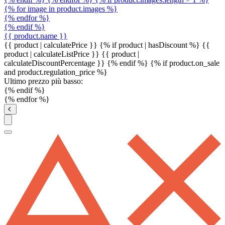
{% for image in product.images %}
{% endfor %}
{% endif %}
{{ product.name }}
{{ product | calculatePrice }} {% if product | hasDiscount %}
{{
product | calculateListPrice }}
{{ product |
calculateDiscountPercentage }}
{% endif %}
{% if product.on_sale
and product.regulation_price %}
Ultimo prezzo più basso:
{% endif %}
{% endfor %}