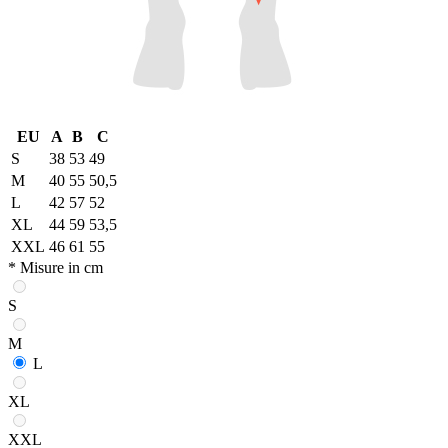
EU
A
B
C
S
38
53
49
M
40
55
50,5
L
42
57
52
XL
44
59
53,5
XXL
46
61
55
* Misure in cm
S
M
L
XL
XXL