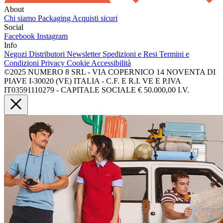
About
Chi siamo
Packaging
Acquisti sicuri
Social
Facebook
Instagram
Info
Negozi
Distributori
Newsletter
Spedizioni e Resi
Termini e
Condizioni
Privacy
Cookie
Accessibilità
©2025 NUMERO 8 SRL - VIA COPERNICO 14 NOVENTA DI
PIAVE I-30020 (VE) ITALIA - C.F. E R.I. VE E P.IVA
IT03591110279 - CAPITALE SOCIALE € 50.000,00 I.V.