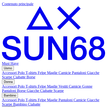
Contenuto principale
Must Have
Uomo
Accessori
Polo
T-shirts
Felpe
Maglie
Camicie
Pantaloni
Giacche
Scarpe
Ciabatte
Borse
Donna
Accessori
Polo
T-shirts
Felpe
Maglie
Vestiti
Camicie
Gonne
Pantaloni
Borse
Giacche
Ciabatte
Scarpe
Bambino
Accessori
Polo
T-shirts
Felpe
Maglie
Pantaloni
Camicie
Giacche
Scarpe Bambino
Ciabatte