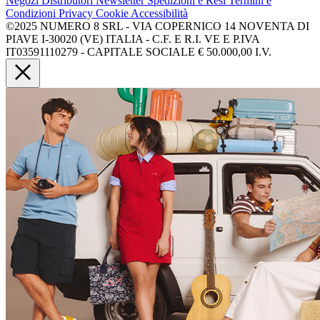
Negozi
Distributori
Newsletter
Spedizioni e Resi
Termini e
Condizioni
Privacy
Cookie
Accessibilità
©2025 NUMERO 8 SRL - VIA COPERNICO 14 NOVENTA DI
PIAVE I-30020 (VE) ITALIA - C.F. E R.I. VE E P.IVA
IT03591110279 - CAPITALE SOCIALE € 50.000,00 I.V.