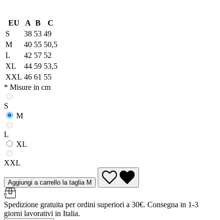
EU
A
B
C
S
38
53
49
M
40
55
50,5
L
42
57
52
XL
44
59
53,5
XXL
46
61
55
* Misure in cm
S
M
L
XL
XXL
Aggiungi a carrello la taglia M
Spedizione gratuita per ordini superiori a 30€. Consegna in 1-3
giorni lavorativi in Italia.