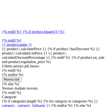
{% endif %} {% if product.images[1] %}
{% endif %}
{{ product.name }}
{{ product | calculatePrice }} {% if product | hasDiscount %}
{{
product | calculateListPrice }}
{{ product |
calculateDiscountPercentage }}
{% endif %}
{% if product.on_sale
and product.regulation_price %}
Ultimo prezzo più basso:
{% endif %}
{% endfor %}
Mostra tutti
{% else %}
Nessun risultato trovato.
{% endif %}
Categorie
{% if categories.length %} {% for category in categories %}
{{
category._category_fullname }}
{% endfor %} {% else %}