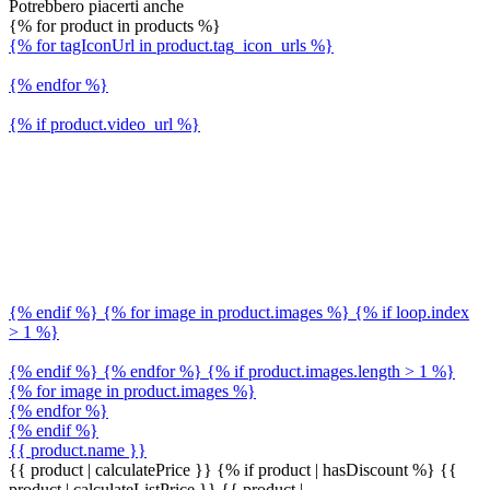
Potrebbero piacerti anche
{% for product in products %}
{% for tagIconUrl in product.tag_icon_urls %}
{% endfor %}
{% if product.video_url %}
{% endif %} {% for image in product.images %} {% if loop.index
> 1 %}
{% endif %} {% endfor %} {% if product.images.length > 1 %}
{% for image in product.images %}
{% endfor %}
{% endif %}
{{ product.name }}
{{ product | calculatePrice }} {% if product | hasDiscount %}
{{
product | calculateListPrice }}
{{ product |