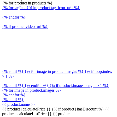
{% for product in products %}
{% for tagIconUrl in product.tag_icon_urls %}
{% endfor %}
{% if product.video_url %}
{% endif %} {% for image in product.images %} {% if loop.index
> 1 %}
{% endif %} {% endfor %} {% if product.images.length > 1 %}
{% for image in product.images %}
{% endfor %}
{% endif %}
{{ product.name }}
{{ product | calculatePrice }} {% if product | hasDiscount %}
{{
product | calculateListPrice }}
{{ product |