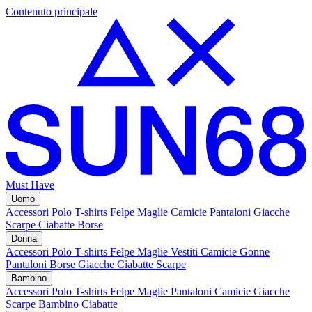
Contenuto principale
Must Have
Uomo
Accessori
Polo
T-shirts
Felpe
Maglie
Camicie
Pantaloni
Giacche
Scarpe
Ciabatte
Borse
Donna
Accessori
Polo
T-shirts
Felpe
Maglie
Vestiti
Camicie
Gonne
Pantaloni
Borse
Giacche
Ciabatte
Scarpe
Bambino
Accessori
Polo
T-shirts
Felpe
Maglie
Pantaloni
Camicie
Giacche
Scarpe Bambino
Ciabatte