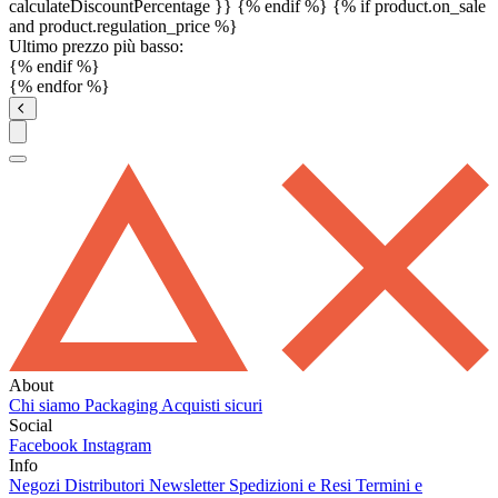
calculateDiscountPercentage }}
{% endif %}
{% if product.on_sale
and product.regulation_price %}
Ultimo prezzo più basso:
{% endif %}
{% endfor %}
About
Chi siamo
Packaging
Acquisti sicuri
Social
Facebook
Instagram
Info
Negozi
Distributori
Newsletter
Spedizioni e Resi
Termini e