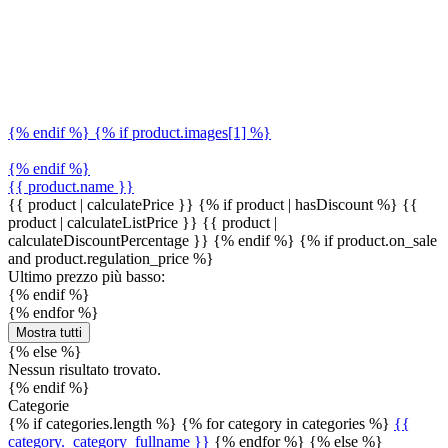
{% endif %} {% if product.images[1] %}
{% endif %}
{{ product.name }}
{{ product | calculatePrice }} {% if product | hasDiscount %}
{{
product | calculateListPrice }}
{{ product |
calculateDiscountPercentage }}
{% endif %}
{% if product.on_sale
and product.regulation_price %}
Ultimo prezzo più basso:
{% endif %}
{% endfor %}
Mostra tutti
{% else %}
Nessun risultato trovato.
{% endif %}
Categorie
{% if categories.length %} {% for category in categories %}
{{
category._category_fullname }}
{% endfor %} {% else %}