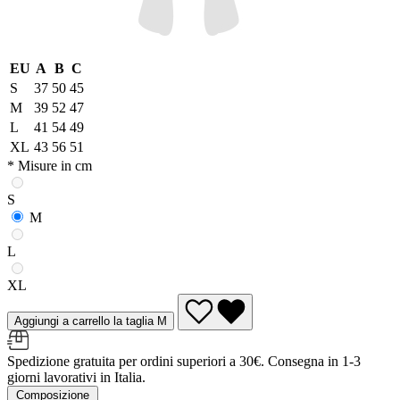
EU
A
B
C
S
37
50
45
M
39
52
47
L
41
54
49
XL
43
56
51
* Misure in cm
S
M
L
XL
Aggiungi a carrello la taglia M
Spedizione gratuita per ordini superiori a 30€. Consegna in 1-3
giorni lavorativi in Italia.
Composizione