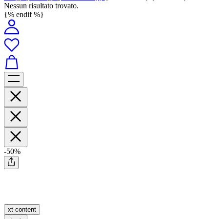
Nessun risultato trovato.
{% endif %}
-50%
xt-content