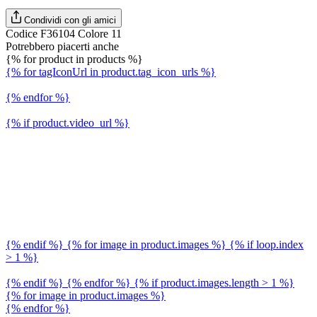
Condividi con gli amici
Codice F36104 Colore 11
Potrebbero piacerti anche
{% for product in products %}
{% for tagIconUrl in product.tag_icon_urls %}
{% endfor %}
{% if product.video_url %}
{% endif %} {% for image in product.images %} {% if loop.index
> 1 %}
{% endif %} {% endfor %} {% if product.images.length > 1 %}
{% for image in product.images %}
{% endfor %}