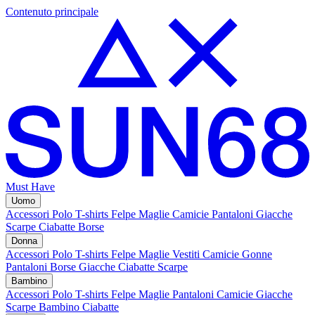
Contenuto principale
Must Have
Uomo
Accessori
Polo
T-shirts
Felpe
Maglie
Camicie
Pantaloni
Giacche
Scarpe
Ciabatte
Borse
Donna
Accessori
Polo
T-shirts
Felpe
Maglie
Vestiti
Camicie
Gonne
Pantaloni
Borse
Giacche
Ciabatte
Scarpe
Bambino
Accessori
Polo
T-shirts
Felpe
Maglie
Pantaloni
Camicie
Giacche
Scarpe Bambino
Ciabatte