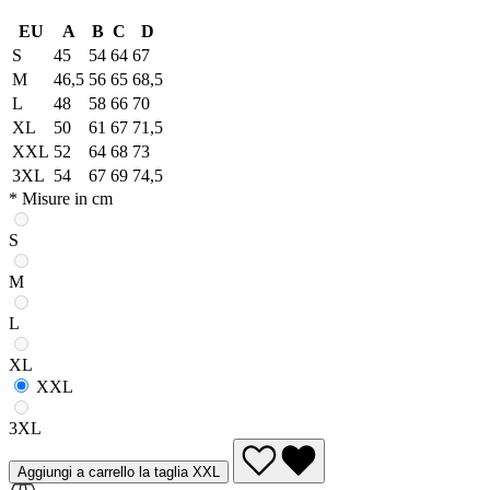
EU
A
B
C
D
S
45
54
64
67
M
46,5
56
65
68,5
L
48
58
66
70
XL
50
61
67
71,5
XXL
52
64
68
73
3XL
54
67
69
74,5
* Misure in cm
S
M
L
XL
XXL
3XL
Aggiungi a carrello la taglia XXL