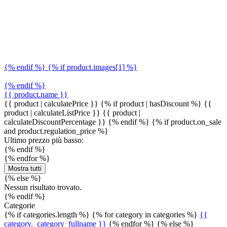
{% endif %} {% if product.images[1] %}
{% endif %}
{{ product.name }}
{{ product | calculatePrice }} {% if product | hasDiscount %}
{{
product | calculateListPrice }}
{{ product |
calculateDiscountPercentage }}
{% endif %}
{% if product.on_sale
and product.regulation_price %}
Ultimo prezzo più basso:
{% endif %}
{% endfor %}
Mostra tutti
{% else %}
Nessun risultato trovato.
{% endif %}
Categorie
{% if categories.length %} {% for category in categories %}
{{
category._category_fullname }}
{% endfor %} {% else %}