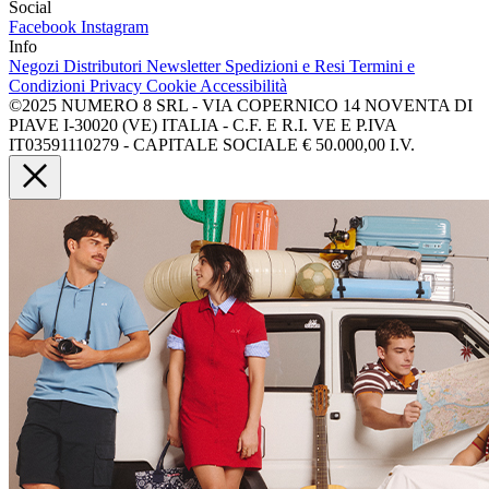
Social
Facebook
Instagram
Info
Negozi
Distributori
Newsletter
Spedizioni e Resi
Termini e
Condizioni
Privacy
Cookie
Accessibilità
©2025 NUMERO 8 SRL - VIA COPERNICO 14 NOVENTA DI
PIAVE I-30020 (VE) ITALIA - C.F. E R.I. VE E P.IVA
IT03591110279 - CAPITALE SOCIALE € 50.000,00 I.V.