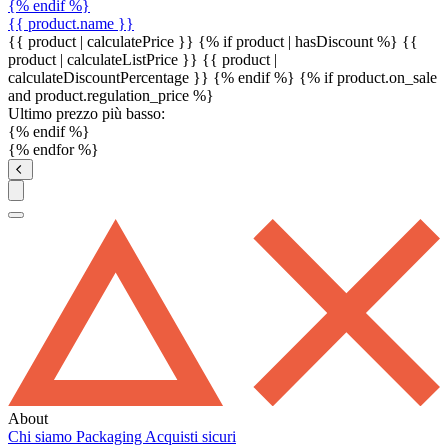
{% endif %}
{{ product.name }}
{{ product | calculatePrice }} {% if product | hasDiscount %}
{{
product | calculateListPrice }}
{{ product |
calculateDiscountPercentage }}
{% endif %}
{% if product.on_sale
and product.regulation_price %}
Ultimo prezzo più basso:
{% endif %}
{% endfor %}
About
Chi siamo
Packaging
Acquisti sicuri