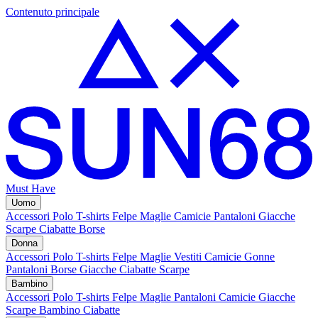
Contenuto principale
Must Have
Uomo
Accessori
Polo
T-shirts
Felpe
Maglie
Camicie
Pantaloni
Giacche
Scarpe
Ciabatte
Borse
Donna
Accessori
Polo
T-shirts
Felpe
Maglie
Vestiti
Camicie
Gonne
Pantaloni
Borse
Giacche
Ciabatte
Scarpe
Bambino
Accessori
Polo
T-shirts
Felpe
Maglie
Pantaloni
Camicie
Giacche
Scarpe Bambino
Ciabatte