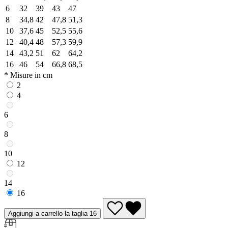
6
32
39
43
47
8
34,8
42
47,8
51,3
10
37,6
45
52,5
55,6
12
40,4
48
57,3
59,9
14
43,2
51
62
64,2
16
46
54
66,8
68,5
* Misure in cm
2
4
6
8
10
12
14
16
Aggiungi a carrello la taglia 16