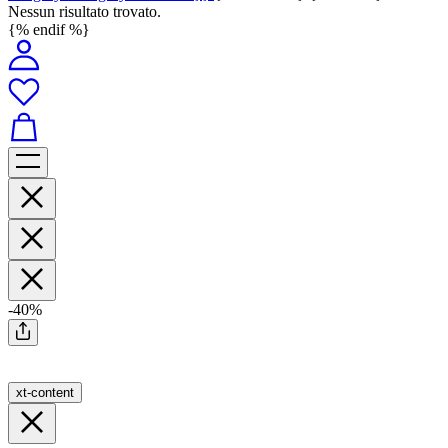
Nessun risultato trovato.
{% endif %}
-40%
xt-content