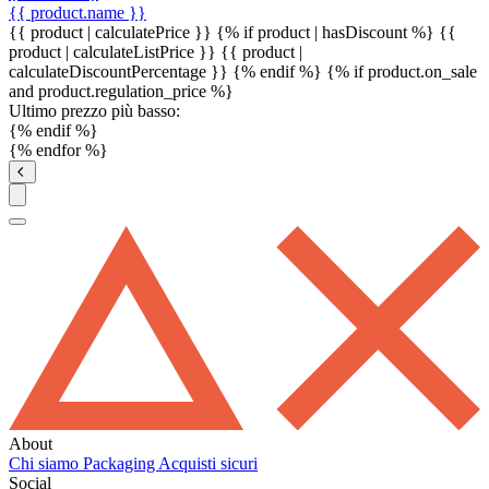
{{ product.name }}
{{ product | calculatePrice }} {% if product | hasDiscount %}
{{
product | calculateListPrice }}
{{ product |
calculateDiscountPercentage }}
{% endif %}
{% if product.on_sale
and product.regulation_price %}
Ultimo prezzo più basso:
{% endif %}
{% endfor %}
About
Chi siamo
Packaging
Acquisti sicuri
Social