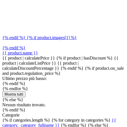
{% endif %} {% if product.images[1] %}
{% endif %}
{{ product.name }}
{{ product | calculatePrice }} {% if product | hasDiscount %}
{{
product | calculateListPrice }}
{{ product |
calculateDiscountPercentage }}
{% endif %}
{% if product.on_sale
and product.regulation_price %}
Ultimo prezzo più basso:
{% endif %}
{% endfor %}
Mostra tutti
{% else %}
Nessun risultato trovato.
{% endif %}
Categorie
{% if categories.length %} {% for category in categories %}
{{
category._category_fullname }}
{% endfor %} {% else %}