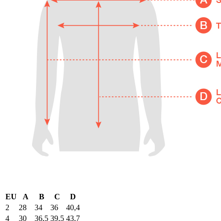
EU
A
B
C
D
2
28
34
36
40,4
4
30
36,5
39,5
43,7