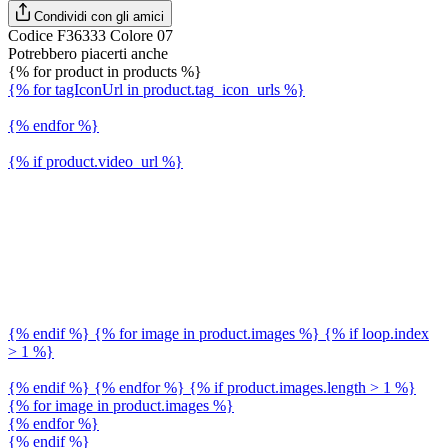
Condividi con gli amici
Codice F36333 Colore 07
Potrebbero piacerti anche
{% for product in products %}
{% for tagIconUrl in product.tag_icon_urls %}
{% endfor %}
{% if product.video_url %}
{% endif %} {% for image in product.images %} {% if loop.index
> 1 %}
{% endif %} {% endfor %} {% if product.images.length > 1 %}
{% for image in product.images %}
{% endfor %}
{% endif %}