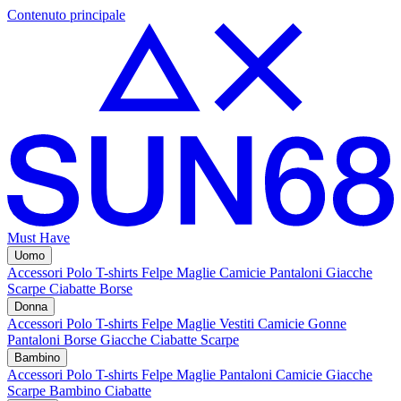
Contenuto principale
Must Have
Uomo
Accessori
Polo
T-shirts
Felpe
Maglie
Camicie
Pantaloni
Giacche
Scarpe
Ciabatte
Borse
Donna
Accessori
Polo
T-shirts
Felpe
Maglie
Vestiti
Camicie
Gonne
Pantaloni
Borse
Giacche
Ciabatte
Scarpe
Bambino
Accessori
Polo
T-shirts
Felpe
Maglie
Pantaloni
Camicie
Giacche
Scarpe Bambino
Ciabatte