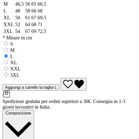
M
46,5
56
65
66,5
L
48
58
66
68
XL
50
61
67
69,5
XXL
52
64
68
71
3XL
54
67
69
72,5
* Misure in cm
S
M
L
XL
XXL
3XL
Aggiungi a carrello la taglia L
Spedizione gratuita per ordini superiori a 30€. Consegna in 1-3
giorni lavorativi in Italia.
Composizione