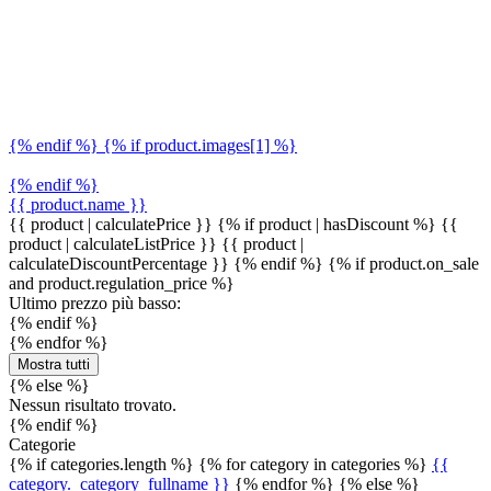
{% endif %} {% if product.images[1] %}
{% endif %}
{{ product.name }}
{{ product | calculatePrice }} {% if product | hasDiscount %}
{{
product | calculateListPrice }}
{{ product |
calculateDiscountPercentage }}
{% endif %}
{% if product.on_sale
and product.regulation_price %}
Ultimo prezzo più basso:
{% endif %}
{% endfor %}
Mostra tutti
{% else %}
Nessun risultato trovato.
{% endif %}
Categorie
{% if categories.length %} {% for category in categories %}
{{
category._category_fullname }}
{% endfor %} {% else %}