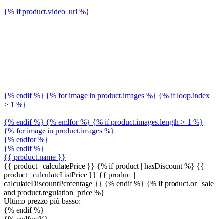
{% if product.video_url %}
{% endif %} {% for image in product.images %} {% if loop.index
> 1 %}
{% endif %} {% endfor %} {% if product.images.length > 1 %}
{% for image in product.images %}
{% endfor %}
{% endif %}
{{ product.name }}
{{ product | calculatePrice }} {% if product | hasDiscount %}
{{
product | calculateListPrice }}
{{ product |
calculateDiscountPercentage }}
{% endif %}
{% if product.on_sale
and product.regulation_price %}
Ultimo prezzo più basso:
{% endif %}
{% endfor %}