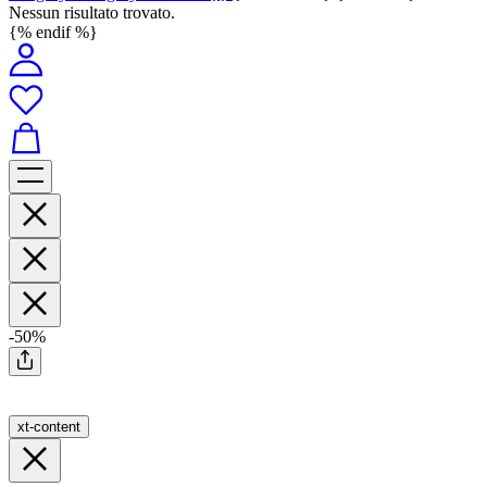
Nessun risultato trovato.
{% endif %}
-50%
xt-content