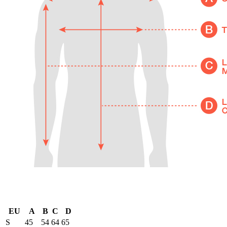
EU
A
B
C
D
S
45
54
64
65