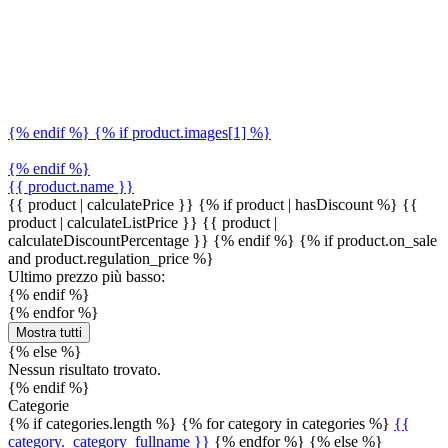
{% endif %} {% if product.images[1] %}
{% endif %}
{{ product.name }}
{{ product | calculatePrice }} {% if product | hasDiscount %}
{{
product | calculateListPrice }}
{{ product |
calculateDiscountPercentage }}
{% endif %}
{% if product.on_sale
and product.regulation_price %}
Ultimo prezzo più basso:
{% endif %}
{% endfor %}
Mostra tutti
{% else %}
Nessun risultato trovato.
{% endif %}
Categorie
{% if categories.length %} {% for category in categories %}
{{
category._category_fullname }}
{% endfor %} {% else %}