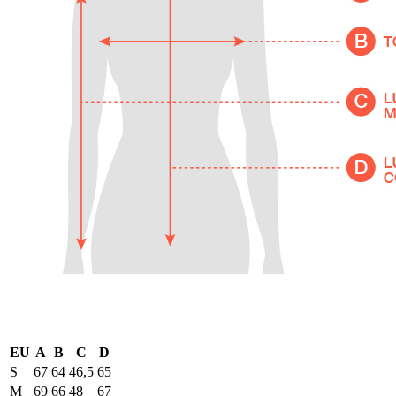
EU
A
B
C
D
S
67
64
46,5
65
M
69
66
48
67