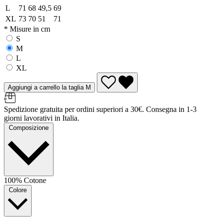
L
71
68
49,5
69
XL
73
70
51
71
* Misure in cm
S
M
L
XL
Aggiungi a carrello la taglia M
Spedizione gratuita per ordini superiori a 30€. Consegna in 1-3
giorni lavorativi in Italia.
Composizione
100% Cotone
Colore