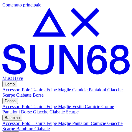
Contenuto principale
Must Have
Uomo
Accessori
Polo
T-shirts
Felpe
Maglie
Camicie
Pantaloni
Giacche
Scarpe
Ciabatte
Borse
Donna
Accessori
Polo
T-shirts
Felpe
Maglie
Vestiti
Camicie
Gonne
Pantaloni
Borse
Giacche
Ciabatte
Scarpe
Bambino
Accessori
Polo
T-shirts
Felpe
Maglie
Pantaloni
Camicie
Giacche
Scarpe Bambino
Ciabatte