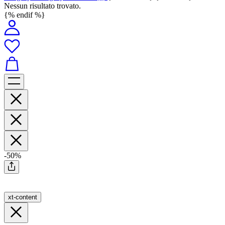
Nessun risultato trovato.
{% endif %}
-50%
xt-content