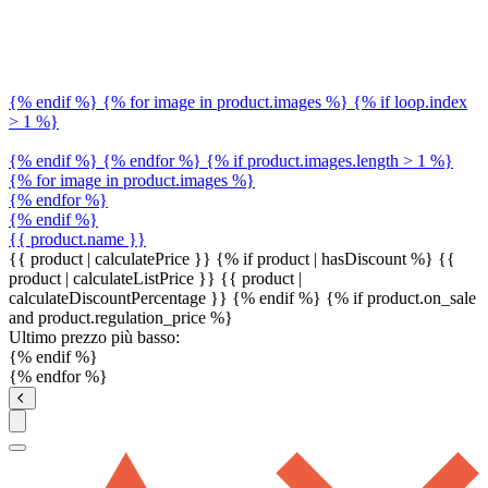
{% endif %} {% for image in product.images %} {% if loop.index
> 1 %}
{% endif %} {% endfor %} {% if product.images.length > 1 %}
{% for image in product.images %}
{% endfor %}
{% endif %}
{{ product.name }}
{{ product | calculatePrice }} {% if product | hasDiscount %}
{{
product | calculateListPrice }}
{{ product |
calculateDiscountPercentage }}
{% endif %}
{% if product.on_sale
and product.regulation_price %}
Ultimo prezzo più basso:
{% endif %}
{% endfor %}