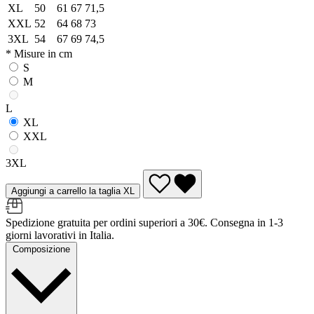
XL
50
61
67
71,5
XXL
52
64
68
73
3XL
54
67
69
74,5
* Misure in cm
S
M
L
XL
XXL
3XL
Aggiungi a carrello la taglia XL
Spedizione gratuita per ordini superiori a 30€. Consegna in 1-3
giorni lavorativi in Italia.
Composizione