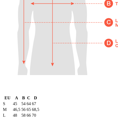
EU
A
B
C
D
S
45
54
64
67
M
46,5
56
65
68,5
L
48
58
66
70