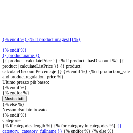
{% endif %} {% if product.images[1] %}
{% endif %}
{{ product.name }}
{{ product | calculatePrice }} {% if product | hasDiscount %}
{{
product | calculateListPrice }}
{{ product |
calculateDiscountPercentage }}
{% endif %}
{% if product.on_sale
and product.regulation_price %}
Ultimo prezzo più basso:
{% endif %}
{% endfor %}
Mostra tutti
{% else %}
Nessun risultato trovato.
{% endif %}
Categorie
{% if categories.length %} {% for category in categories %}
{{
category._category_fullname }}
{% endfor %} {% else %}