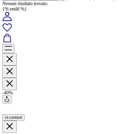
Nessun risultato trovato.
{% endif %}
-40%
xt-content