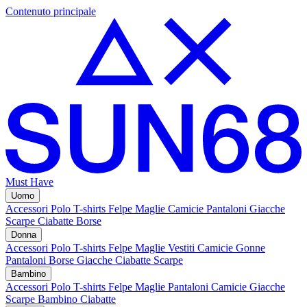
Contenuto principale
Must Have
Uomo
Accessori
Polo
T-shirts
Felpe
Maglie
Camicie
Pantaloni
Giacche
Scarpe
Ciabatte
Borse
Donna
Accessori
Polo
T-shirts
Felpe
Maglie
Vestiti
Camicie
Gonne
Pantaloni
Borse
Giacche
Ciabatte
Scarpe
Bambino
Accessori
Polo
T-shirts
Felpe
Maglie
Pantaloni
Camicie
Giacche
Scarpe Bambino
Ciabatte