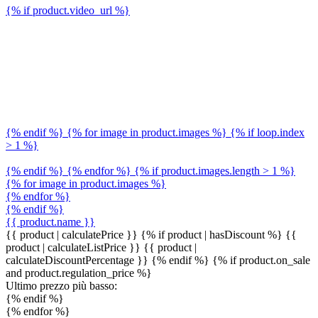
{% if product.video_url %}
{% endif %} {% for image in product.images %} {% if loop.index
> 1 %}
{% endif %} {% endfor %} {% if product.images.length > 1 %}
{% for image in product.images %}
{% endfor %}
{% endif %}
{{ product.name }}
{{ product | calculatePrice }} {% if product | hasDiscount %}
{{
product | calculateListPrice }}
{{ product |
calculateDiscountPercentage }}
{% endif %}
{% if product.on_sale
and product.regulation_price %}
Ultimo prezzo più basso:
{% endif %}
{% endfor %}