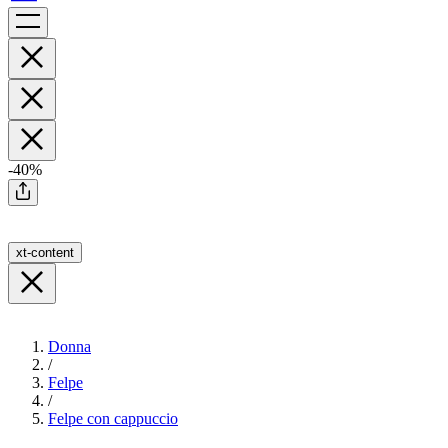
-40%
xt-content
Donna
/
Felpe
/
Felpe con cappuccio