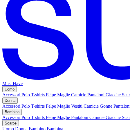
Must Have
Uomo
Accessori
Polo
T-shirts
Felpe
Maglie
Camicie
Pantaloni
Giacche
Sca
Donna
Accessori
Polo
T-shirts
Felpe
Maglie
Vestiti
Camicie
Gonne
Pantalon
Bambino
Accessori
Polo
T-shirts
Felpe
Maglie
Pantaloni
Camicie
Giacche
Sca
Scarpe
Uomo
Donna
Bambino
Bambina