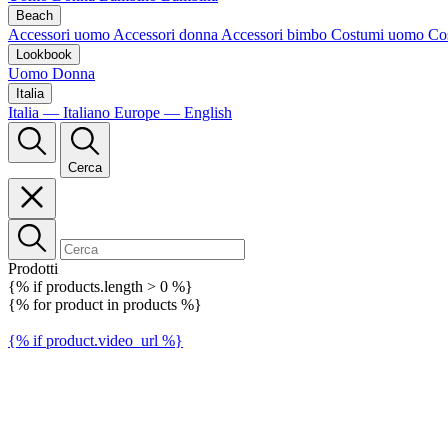
Beach
Accessori uomo
Accessori donna
Accessori bimbo
Costumi uomo
Co
Lookbook
Uomo
Donna
Italia
Italia — Italiano
Europe — English
Cerca
Prodotti
{% if products.length > 0 %}
{% for product in products %}
{% if product.video_url %}