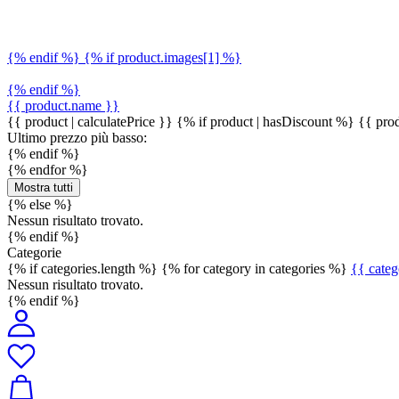
{% endif %} {% if product.images[1] %}
{% endif %}
{{ product.name }}
{{ product | calculatePrice }} {% if product | hasDiscount %}
{{ prod
Ultimo prezzo più basso:
{% endif %}
{% endfor %}
Mostra tutti
{% else %}
Nessun risultato trovato.
{% endif %}
Categorie
{% if categories.length %} {% for category in categories %}
{{ cate
Nessun risultato trovato.
{% endif %}