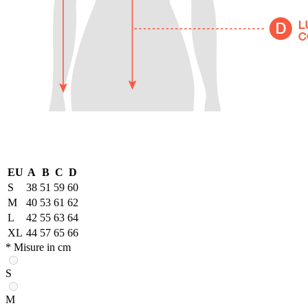
EU
A
B
C
D
S
38
51
59
60
M
40
53
61
62
L
42
55
63
64
XL
44
57
65
66
* Misure in cm
S
M