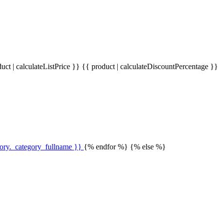
uct | calculateListPrice }}
{{ product | calculateDiscountPercentage }
gory._category_fullname }}
{% endfor %} {% else %}