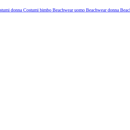
stumi donna
Costumi bimbo
Beachwear uomo
Beachwear donna
Beac