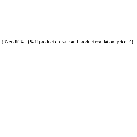
}
{% endif %}
{% if product.on_sale and product.regulation_price %}