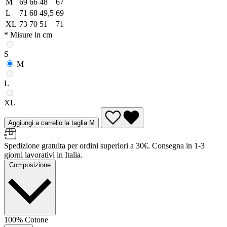
M
69
66
48
67
L
71
68
49,5
69
XL
73
70
51
71
* Misure in cm
S
M
L
XL
Aggiungi a carrello la taglia M
Spedizione gratuita per ordini superiori a 30€. Consegna in 1-3
giorni lavorativi in Italia.
Composizione
100% Cotone