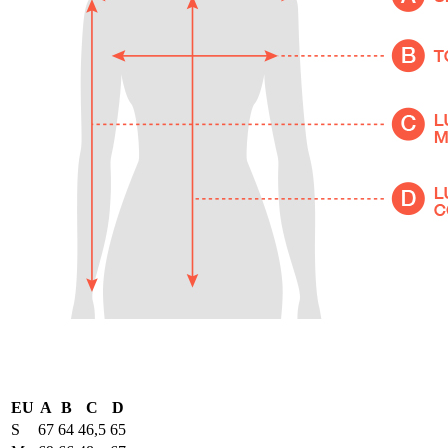
EU
A
B
C
D
S
67
64
46,5
65