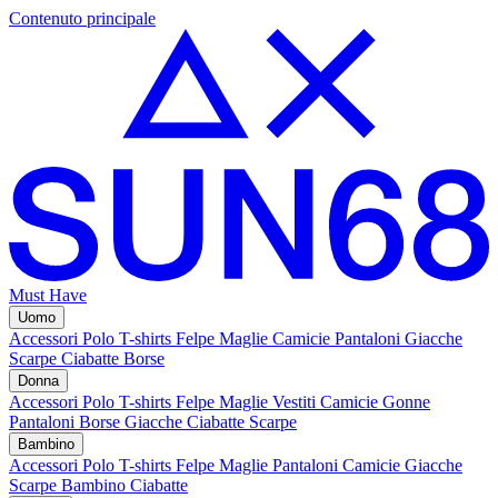
Contenuto principale
Must Have
Uomo
Accessori
Polo
T-shirts
Felpe
Maglie
Camicie
Pantaloni
Giacche
Scarpe
Ciabatte
Borse
Donna
Accessori
Polo
T-shirts
Felpe
Maglie
Vestiti
Camicie
Gonne
Pantaloni
Borse
Giacche
Ciabatte
Scarpe
Bambino
Accessori
Polo
T-shirts
Felpe
Maglie
Pantaloni
Camicie
Giacche
Scarpe Bambino
Ciabatte