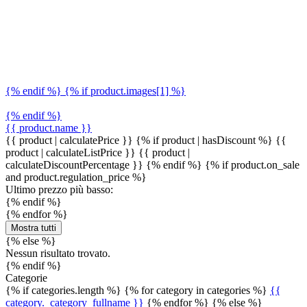
{% endif %} {% if product.images[1] %}
{% endif %}
{{ product.name }}
{{ product | calculatePrice }} {% if product | hasDiscount %}
{{
product | calculateListPrice }}
{{ product |
calculateDiscountPercentage }}
{% endif %}
{% if product.on_sale
and product.regulation_price %}
Ultimo prezzo più basso:
{% endif %}
{% endfor %}
Mostra tutti
{% else %}
Nessun risultato trovato.
{% endif %}
Categorie
{% if categories.length %} {% for category in categories %}
{{
category._category_fullname }}
{% endfor %} {% else %}