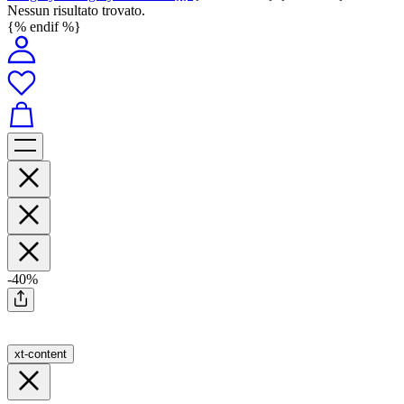
Nessun risultato trovato.
{% endif %}
-40%
xt-content