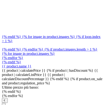
{% endif %} {% for image in product.images %} {% if loop.index
> 1 %}
{% endif %} {% endfor %} {% if product.images.length > 1 %}
{% for image in product.images %}
{% endfor %}
{% endif %}
{{ product.name }}
{{ product | calculatePrice }} {% if product | hasDiscount %}
{{
product | calculateListPrice }}
{{ product |
calculateDiscountPercentage }}
{% endif %}
{% if product.on_sale
and product.regulation_price %}
Ultimo prezzo più basso:
{% endif %}
{% endfor %}