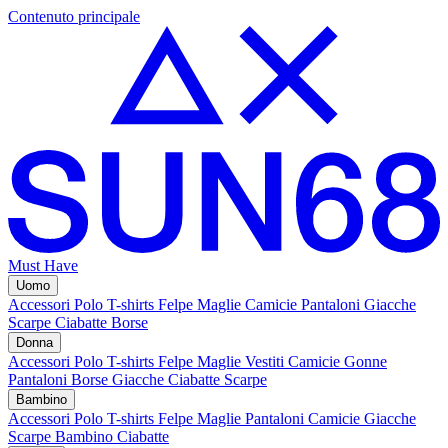
Contenuto principale
Must Have
Uomo
Accessori
Polo
T-shirts
Felpe
Maglie
Camicie
Pantaloni
Giacche
Scarpe
Ciabatte
Borse
Donna
Accessori
Polo
T-shirts
Felpe
Maglie
Vestiti
Camicie
Gonne
Pantaloni
Borse
Giacche
Ciabatte
Scarpe
Bambino
Accessori
Polo
T-shirts
Felpe
Maglie
Pantaloni
Camicie
Giacche
Scarpe Bambino
Ciabatte