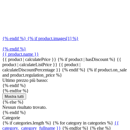
{% endif %} {% if product.images[1] %}
{% endif %}
{{ product.name }}
{{ product | calculatePrice }} {% if product | hasDiscount %}
{{
product | calculateListPrice }}
{{ product |
calculateDiscountPercentage }}
{% endif %}
{% if product.on_sale
and product.regulation_price %}
Ultimo prezzo più basso:
{% endif %}
{% endfor %}
Mostra tutti
{% else %}
Nessun risultato trovato.
{% endif %}
Categorie
{% if categories.length %} {% for category in categories %}
{{
category._category_fullname }}
{% endfor %} {% else %}