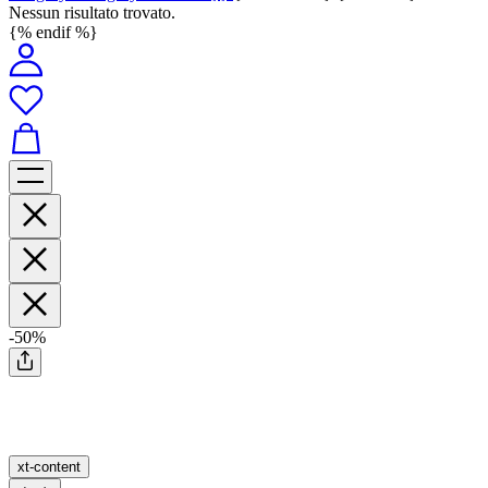
Nessun risultato trovato.
{% endif %}
-50%
xt-content