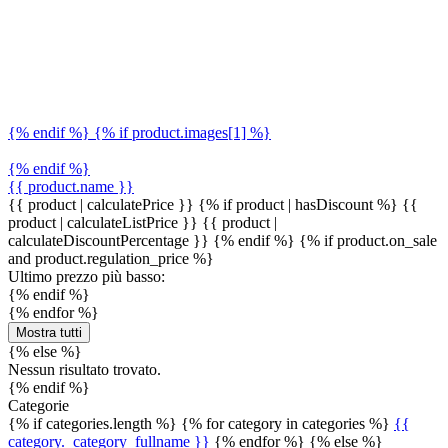
{% endif %} {% if product.images[1] %}
{% endif %}
{{ product.name }}
{{ product | calculatePrice }} {% if product | hasDiscount %}
{{
product | calculateListPrice }}
{{ product |
calculateDiscountPercentage }}
{% endif %}
{% if product.on_sale
and product.regulation_price %}
Ultimo prezzo più basso:
{% endif %}
{% endfor %}
Mostra tutti
{% else %}
Nessun risultato trovato.
{% endif %}
Categorie
{% if categories.length %} {% for category in categories %}
{{
category._category_fullname }}
{% endfor %} {% else %}