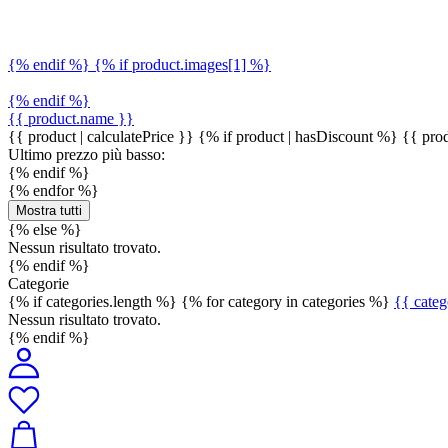
{% endif %} {% if product.images[1] %}
{% endif %}
{{ product.name }}
{{ product | calculatePrice }} {% if product | hasDiscount %}
{{ prod
Ultimo prezzo più basso:
{% endif %}
{% endfor %}
Mostra tutti
{% else %}
Nessun risultato trovato.
{% endif %}
Categorie
{% if categories.length %} {% for category in categories %}
{{ cate
Nessun risultato trovato.
{% endif %}