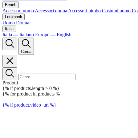
Beach
Accessori uomo
Accessori donna
Accessori bimbo
Costumi uomo
Co
Lookbook
Uomo
Donna
Italia
Italia — Italiano
Europe — English
Cerca
Prodotti
{% if products.length > 0 %}
{% for product in products %}
{% if product.video_url %}