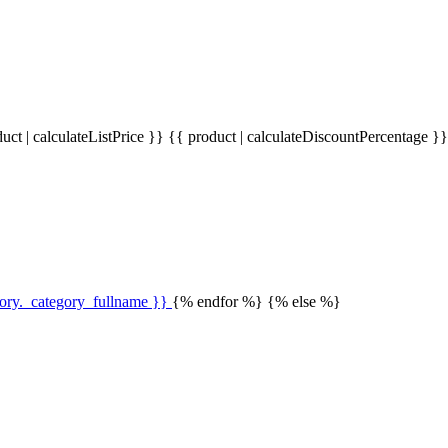
uct | calculateListPrice }}
{{ product | calculateDiscountPercentage }
gory._category_fullname }}
{% endfor %} {% else %}