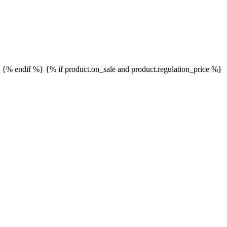
}
{% endif %}
{% if product.on_sale and product.regulation_price %}