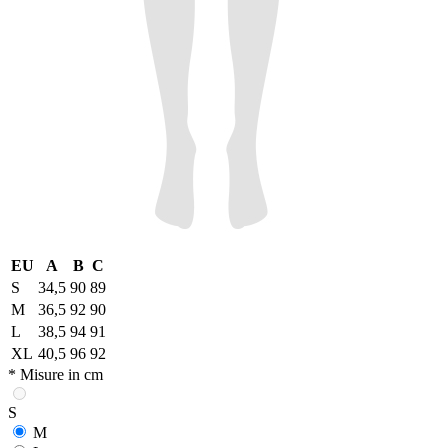
EU
A
B
C
S
34,5
90
89
M
36,5
92
90
L
38,5
94
91
XL
40,5
96
92
* Misure in cm
S
M