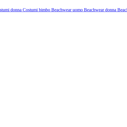
stumi donna
Costumi bimbo
Beachwear uomo
Beachwear donna
Beac