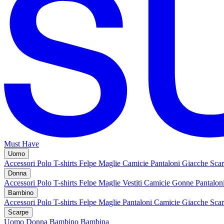
Must Have
Uomo
Accessori
Polo
T-shirts
Felpe
Maglie
Camicie
Pantaloni
Giacche
Sca
Donna
Accessori
Polo
T-shirts
Felpe
Maglie
Vestiti
Camicie
Gonne
Pantalon
Bambino
Accessori
Polo
T-shirts
Felpe
Maglie
Pantaloni
Camicie
Giacche
Sca
Scarpe
Uomo
Donna
Bambino
Bambina