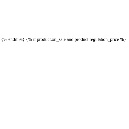
}
{% endif %}
{% if product.on_sale and product.regulation_price %}