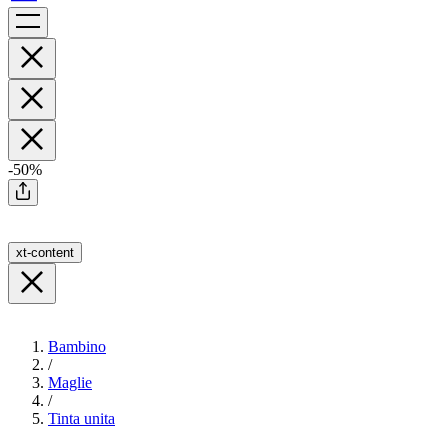
-50%
xt-content
Bambino
/
Maglie
/
Tinta unita