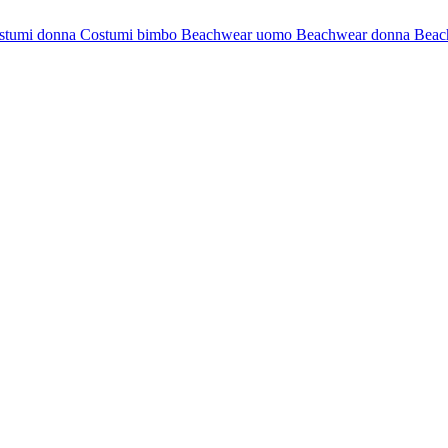
stumi donna
Costumi bimbo
Beachwear uomo
Beachwear donna
Beac