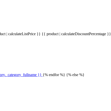
uct | calculateListPrice }}
{{ product | calculateDiscountPercentage }
gory._category_fullname }}
{% endfor %} {% else %}