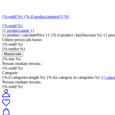
{% endif %} {% if product.images[1] %}
{% endif %}
{{ product.name }}
{{ product | calculatePrice }} {% if product | hasDiscount %}
{{ prod
Ultimo prezzo più basso:
{% endif %}
{% endfor %}
Mostra tutti
{% else %}
Nessun risultato trovato.
{% endif %}
Categorie
{% if categories.length %} {% for category in categories %}
{{ cate
Nessun risultato trovato.
{% endif %}