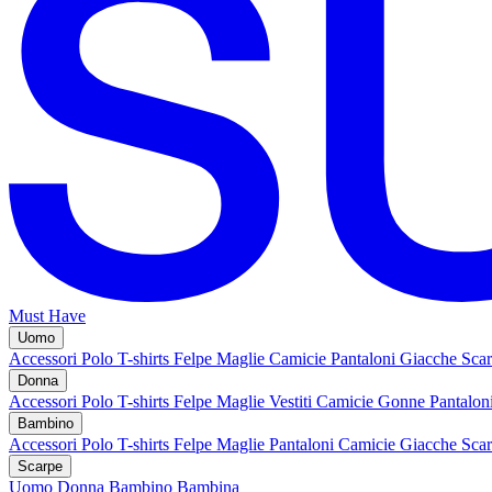
Must Have
Uomo
Accessori
Polo
T-shirts
Felpe
Maglie
Camicie
Pantaloni
Giacche
Sca
Donna
Accessori
Polo
T-shirts
Felpe
Maglie
Vestiti
Camicie
Gonne
Pantalon
Bambino
Accessori
Polo
T-shirts
Felpe
Maglie
Pantaloni
Camicie
Giacche
Sca
Scarpe
Uomo
Donna
Bambino
Bambina