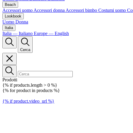
Beach
Accessori uomo
Accessori donna
Accessori bimbo
Costumi uomo
Co
Lookbook
Uomo
Donna
Italia
Italia — Italiano
Europe — English
Cerca
Prodotti
{% if products.length > 0 %}
{% for product in products %}
{% if product.video_url %}