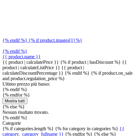
{% endif %} {% if product.images[1] %}
{% endif %}
{{ product.name }}
{{ product | calculatePrice }} {% if product | hasDiscount %}
{{
product | calculateListPrice }}
{{ product |
calculateDiscountPercentage }}
{% endif %}
{% if product.on_sale
and product.regulation_price %}
Ultimo prezzo più basso:
{% endif %}
{% endfor %}
Mostra tutti
{% else %}
Nessun risultato trovato.
{% endif %}
Categorie
{% if categories.length %} {% for category in categories %}
{{
category._category_fullname }}
{% endfor %} {% else %}