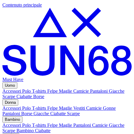
Contenuto principale
Must Have
Uomo
Accessori
Polo
T-shirts
Felpe
Maglie
Camicie
Pantaloni
Giacche
Scarpe
Ciabatte
Borse
Donna
Accessori
Polo
T-shirts
Felpe
Maglie
Vestiti
Camicie
Gonne
Pantaloni
Borse
Giacche
Ciabatte
Scarpe
Bambino
Accessori
Polo
T-shirts
Felpe
Maglie
Pantaloni
Camicie
Giacche
Scarpe Bambino
Ciabatte