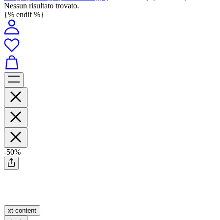
Nessun risultato trovato.
{% endif %}
-50%
xt-content