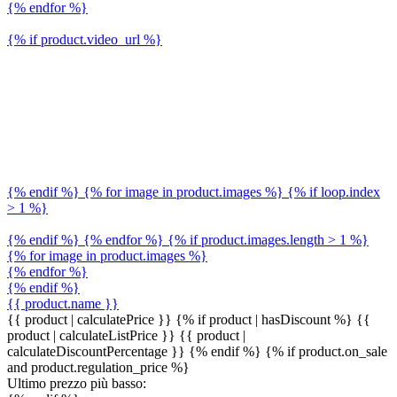
{% endfor %}
{% if product.video_url %}
{% endif %} {% for image in product.images %} {% if loop.index
> 1 %}
{% endif %} {% endfor %} {% if product.images.length > 1 %}
{% for image in product.images %}
{% endfor %}
{% endif %}
{{ product.name }}
{{ product | calculatePrice }} {% if product | hasDiscount %}
{{
product | calculateListPrice }}
{{ product |
calculateDiscountPercentage }}
{% endif %}
{% if product.on_sale
and product.regulation_price %}
Ultimo prezzo più basso: