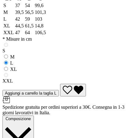
S
37
54
99,6
M
39,5
56,5
101,3
L
42
59
103
XL
44,5
61,5
14,8
XXL
47
64
106,5
* Misure in cm
S
M
L
XL
XXL
Aggiungi a carrello la taglia L
Spedizione gratuita per ordini superiori a 30€. Consegna in 1-3
giorni lavorativi in Italia.
Composizione