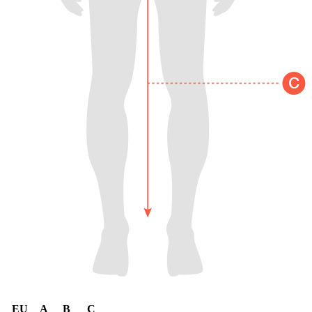
EU
A
B
C