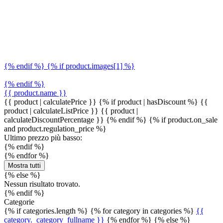
{% endif %} {% if product.images[1] %}
{% endif %}
{{ product.name }}
{{ product | calculatePrice }} {% if product | hasDiscount %}
{{
product | calculateListPrice }}
{{ product |
calculateDiscountPercentage }}
{% endif %}
{% if product.on_sale
and product.regulation_price %}
Ultimo prezzo più basso:
{% endif %}
{% endfor %}
Mostra tutti
{% else %}
Nessun risultato trovato.
{% endif %}
Categorie
{% if categories.length %} {% for category in categories %}
{{
category._category_fullname }}
{% endfor %} {% else %}