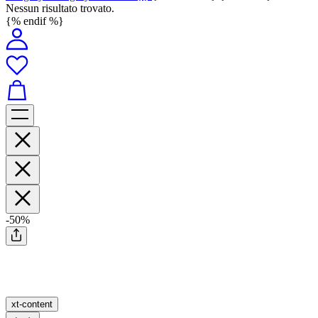
Nessun risultato trovato.
{% endif %}
-50%
xt-content