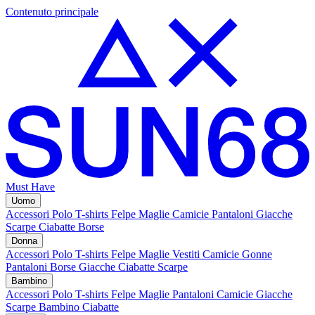
Contenuto principale
Must Have
Uomo
Accessori
Polo
T-shirts
Felpe
Maglie
Camicie
Pantaloni
Giacche
Scarpe
Ciabatte
Borse
Donna
Accessori
Polo
T-shirts
Felpe
Maglie
Vestiti
Camicie
Gonne
Pantaloni
Borse
Giacche
Ciabatte
Scarpe
Bambino
Accessori
Polo
T-shirts
Felpe
Maglie
Pantaloni
Camicie
Giacche
Scarpe Bambino
Ciabatte