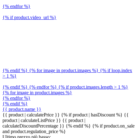
{% endfor %}
{% if product.video_url %}
{% endif %} {% for image in product.images %} {% if loop.index
> 1 %}
{% endif %} {% endfor %} {% if product.images.length > 1 %}
{% for image in product.images %}
{% endfor %}
{% endif %}
{{ product.name }}
{{ product | calculatePrice }} {% if product | hasDiscount %}
{{
product | calculateListPrice }}
{{ product |
calculateDiscountPercentage }}
{% endif %}
{% if product.on_sale
and product.regulation_price %}
Ultimo prezzo più basso: