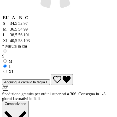
EU
A
B
C
S
34,5
52
97
M
36,5
54
99
L
38,5
56
101
XL
40,5
58
103
* Misure in cm
S
M
L
XL
Aggiungi a carrello la taglia L
Spedizione gratuita per ordini superiori a 30€. Consegna in 1-3
giorni lavorativi in Italia.
Composizione