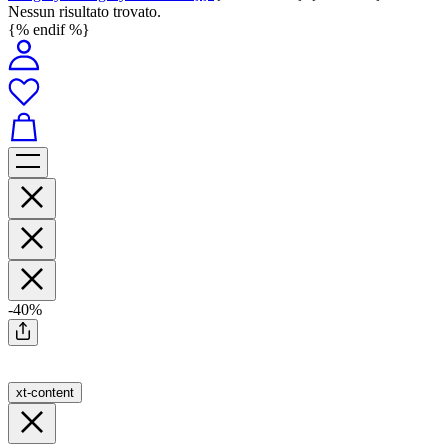
Nessun risultato trovato.
{% endif %}
-40%
xt-content