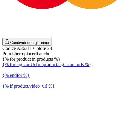
Condividi con gli amici
Codice A36311 Colore 23
Potrebbero piacerti anche
{% for product in products %}
{% for tagIconUrl in product.tag_icon_urls %}
{% endfor %}
{% if product.video_url %}