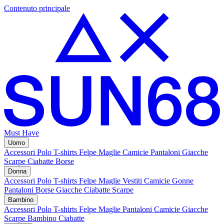
Contenuto principale
Must Have
Uomo
Accessori
Polo
T-shirts
Felpe
Maglie
Camicie
Pantaloni
Giacche
Scarpe
Ciabatte
Borse
Donna
Accessori
Polo
T-shirts
Felpe
Maglie
Vestiti
Camicie
Gonne
Pantaloni
Borse
Giacche
Ciabatte
Scarpe
Bambino
Accessori
Polo
T-shirts
Felpe
Maglie
Pantaloni
Camicie
Giacche
Scarpe Bambino
Ciabatte