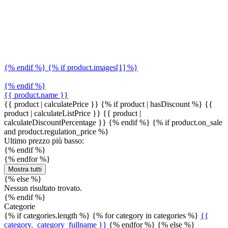
{% endif %} {% if product.images[1] %}
{% endif %}
{{ product.name }}
{{ product | calculatePrice }} {% if product | hasDiscount %}
{{
product | calculateListPrice }}
{{ product |
calculateDiscountPercentage }}
{% endif %}
{% if product.on_sale
and product.regulation_price %}
Ultimo prezzo più basso:
{% endif %}
{% endfor %}
Mostra tutti
{% else %}
Nessun risultato trovato.
{% endif %}
Categorie
{% if categories.length %} {% for category in categories %}
{{
category._category_fullname }}
{% endfor %} {% else %}