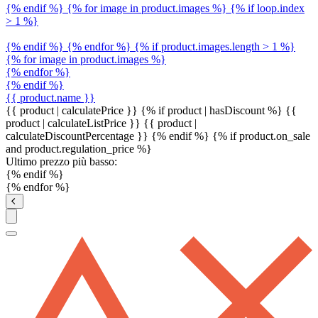
{% endif %} {% for image in product.images %} {% if loop.index
> 1 %}
{% endif %} {% endfor %} {% if product.images.length > 1 %}
{% for image in product.images %}
{% endfor %}
{% endif %}
{{ product.name }}
{{ product | calculatePrice }} {% if product | hasDiscount %}
{{
product | calculateListPrice }}
{{ product |
calculateDiscountPercentage }}
{% endif %}
{% if product.on_sale
and product.regulation_price %}
Ultimo prezzo più basso:
{% endif %}
{% endfor %}