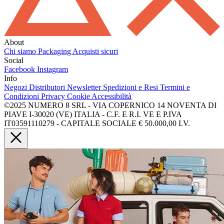
About
Chi siamo
Packaging
Acquisti sicuri
Social
Facebook
Instagram
Info
Negozi
Distributori
Newsletter
Spedizioni e Resi
Termini e
Condizioni
Privacy
Cookie
Accessibilità
©2025 NUMERO 8 SRL - VIA COPERNICO 14 NOVENTA DI
PIAVE I-30020 (VE) ITALIA - C.F. E R.I. VE E P.IVA
IT03591110279 - CAPITALE SOCIALE € 50.000,00 I.V.