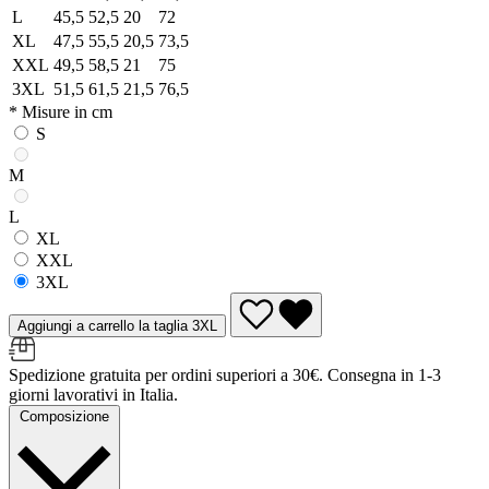
L
45,5
52,5
20
72
XL
47,5
55,5
20,5
73,5
XXL
49,5
58,5
21
75
3XL
51,5
61,5
21,5
76,5
* Misure in cm
S
M
L
XL
XXL
3XL
Aggiungi a carrello la taglia 3XL
Spedizione gratuita per ordini superiori a 30€. Consegna in 1-3
giorni lavorativi in Italia.
Composizione