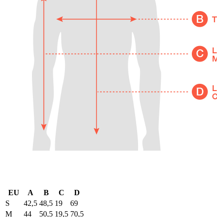
EU
A
B
C
D
S
42,5
48,5
19
69
M
44
50,5
19,5
70,5