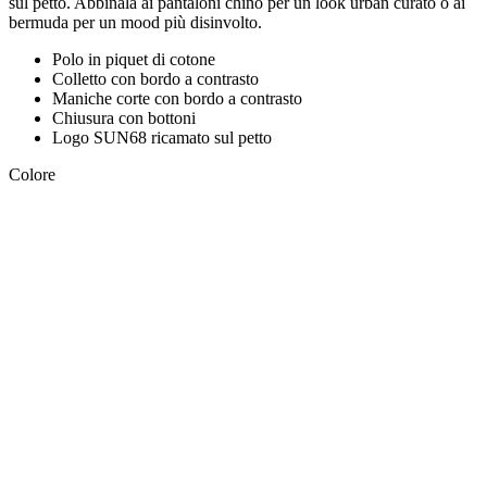
sul petto. Abbinala ai pantaloni chino per un look urban curato o ai
bermuda per un mood più disinvolto.
Polo in piquet di cotone
Colletto con bordo a contrasto
Maniche corte con bordo a contrasto
Chiusura con bottoni
Logo SUN68 ricamato sul petto
Colore