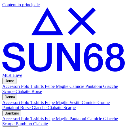
Contenuto principale
Must Have
Uomo
Accessori
Polo
T-shirts
Felpe
Maglie
Camicie
Pantaloni
Giacche
Scarpe
Ciabatte
Borse
Donna
Accessori
Polo
T-shirts
Felpe
Maglie
Vestiti
Camicie
Gonne
Pantaloni
Borse
Giacche
Ciabatte
Scarpe
Bambino
Accessori
Polo
T-shirts
Felpe
Maglie
Pantaloni
Camicie
Giacche
Scarpe Bambino
Ciabatte