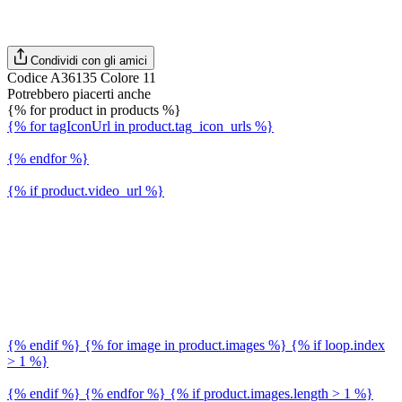
Condividi con gli amici
Codice A36135 Colore 11
Potrebbero piacerti anche
{% for product in products %}
{% for tagIconUrl in product.tag_icon_urls %}
{% endfor %}
{% if product.video_url %}
{% endif %} {% for image in product.images %} {% if loop.index
> 1 %}
{% endif %} {% endfor %} {% if product.images.length > 1 %}