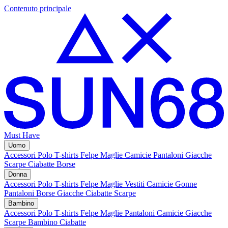
Contenuto principale
Must Have
Uomo
Accessori
Polo
T-shirts
Felpe
Maglie
Camicie
Pantaloni
Giacche
Scarpe
Ciabatte
Borse
Donna
Accessori
Polo
T-shirts
Felpe
Maglie
Vestiti
Camicie
Gonne
Pantaloni
Borse
Giacche
Ciabatte
Scarpe
Bambino
Accessori
Polo
T-shirts
Felpe
Maglie
Pantaloni
Camicie
Giacche
Scarpe Bambino
Ciabatte