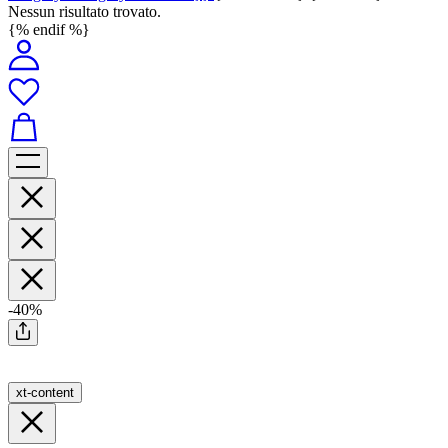
Nessun risultato trovato.
{% endif %}
-40%
xt-content