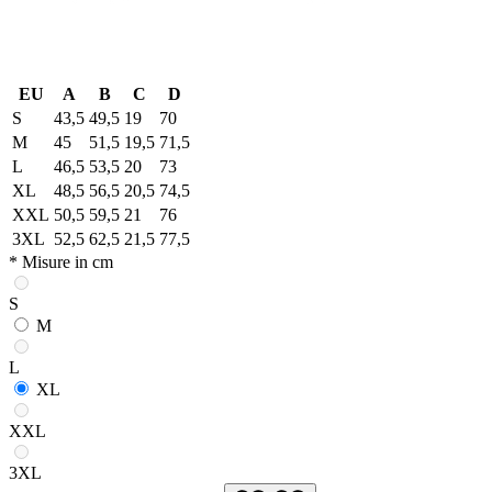
EU
A
B
C
D
S
43,5
49,5
19
70
M
45
51,5
19,5
71,5
L
46,5
53,5
20
73
XL
48,5
56,5
20,5
74,5
XXL
50,5
59,5
21
76
3XL
52,5
62,5
21,5
77,5
* Misure in cm
S
M
L
XL
XXL
3XL