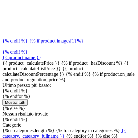
{% endif %} {% if product.images[1] %}
{% endif %}
{{ product.name }}
{{ product | calculatePrice }} {% if product | hasDiscount %}
{{
product | calculateListPrice }}
{{ product |
calculateDiscountPercentage }}
{% endif %}
{% if product.on_sale
and product.regulation_price %}
Ultimo prezzo più basso:
{% endif %}
{% endfor %}
Mostra tutti
{% else %}
Nessun risultato trovato.
{% endif %}
Categorie
{% if categories.length %} {% for category in categories %}
{{
category._category_fullname }}
{% endfor %} {% else %}