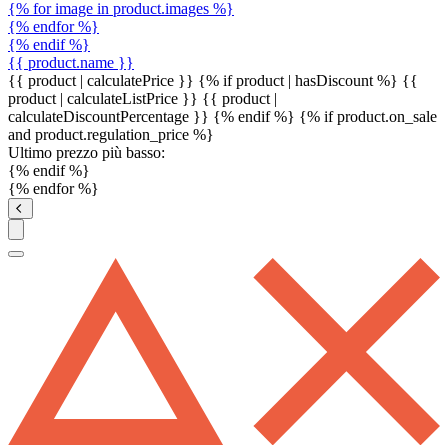
{% for image in product.images %}
{% endfor %}
{% endif %}
{{ product.name }}
{{ product | calculatePrice }} {% if product | hasDiscount %}
{{
product | calculateListPrice }}
{{ product |
calculateDiscountPercentage }}
{% endif %}
{% if product.on_sale
and product.regulation_price %}
Ultimo prezzo più basso:
{% endif %}
{% endfor %}