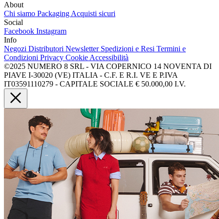
About
Chi siamo
Packaging
Acquisti sicuri
Social
Facebook
Instagram
Info
Negozi
Distributori
Newsletter
Spedizioni e Resi
Termini e
Condizioni
Privacy
Cookie
Accessibilità
©2025 NUMERO 8 SRL - VIA COPERNICO 14 NOVENTA DI
PIAVE I-30020 (VE) ITALIA - C.F. E R.I. VE E P.IVA
IT03591110279 - CAPITALE SOCIALE € 50.000,00 I.V.