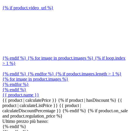
{% if product.video_url %}
{% endif %} {% for image in product.images %} {% if loop.index
> 1 %}
{% endif %} {% endfor %} {% if product.images.length > 1 %}
{% for image in product.images %}
{% endfor %}
{% endif %}
{{ product.name }}
{{ product | calculatePrice }} {% if product | hasDiscount %}
{{
product | calculateListPrice }}
{{ product |
calculateDiscountPercentage }}
{% endif %}
{% if product.on_sale
and product.regulation_price %}
Ultimo prezzo più basso:
{% endif %}