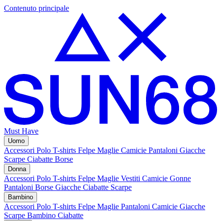
Contenuto principale
Must Have
Uomo
Accessori
Polo
T-shirts
Felpe
Maglie
Camicie
Pantaloni
Giacche
Scarpe
Ciabatte
Borse
Donna
Accessori
Polo
T-shirts
Felpe
Maglie
Vestiti
Camicie
Gonne
Pantaloni
Borse
Giacche
Ciabatte
Scarpe
Bambino
Accessori
Polo
T-shirts
Felpe
Maglie
Pantaloni
Camicie
Giacche
Scarpe Bambino
Ciabatte