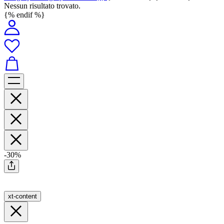
Nessun risultato trovato.
{% endif %}
-30%
xt-content