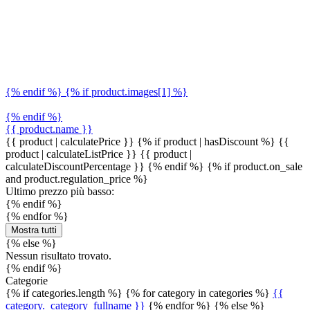
{% endif %} {% if product.images[1] %}
{% endif %}
{{ product.name }}
{{ product | calculatePrice }} {% if product | hasDiscount %}
{{
product | calculateListPrice }}
{{ product |
calculateDiscountPercentage }}
{% endif %}
{% if product.on_sale
and product.regulation_price %}
Ultimo prezzo più basso:
{% endif %}
{% endfor %}
Mostra tutti
{% else %}
Nessun risultato trovato.
{% endif %}
Categorie
{% if categories.length %} {% for category in categories %}
{{
category._category_fullname }}
{% endfor %} {% else %}