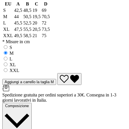
EU
A
B
C
D
S
42,5
48,5
19
69
M
44
50,5
19,5
70,5
L
45,5
52,5
20
72
XL
47,5
55,5
20,5
73,5
XXL
49,5
58,5
21
75
* Misure in cm
S
M
L
XL
XXL
Aggiungi a carrello la taglia M
Spedizione gratuita per ordini superiori a 30€. Consegna in 1-3
giorni lavorativi in Italia.
Composizione