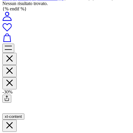
Nessun risultato trovato.
{% endif %}
-30%
xt-content