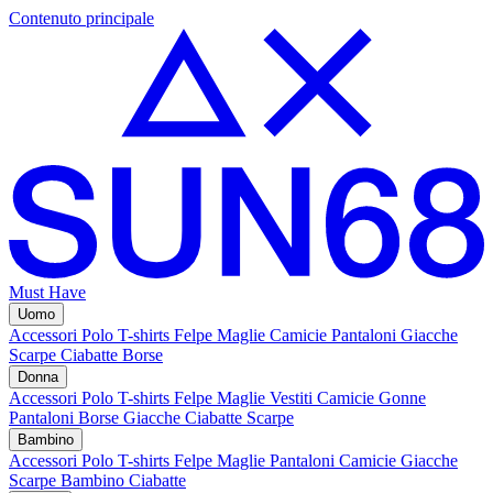
Contenuto principale
Must Have
Uomo
Accessori
Polo
T-shirts
Felpe
Maglie
Camicie
Pantaloni
Giacche
Scarpe
Ciabatte
Borse
Donna
Accessori
Polo
T-shirts
Felpe
Maglie
Vestiti
Camicie
Gonne
Pantaloni
Borse
Giacche
Ciabatte
Scarpe
Bambino
Accessori
Polo
T-shirts
Felpe
Maglie
Pantaloni
Camicie
Giacche
Scarpe Bambino
Ciabatte