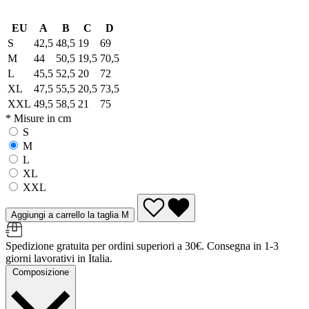
EU
A
B
C
D
S
42,5
48,5
19
69
M
44
50,5
19,5
70,5
L
45,5
52,5
20
72
XL
47,5
55,5
20,5
73,5
XXL
49,5
58,5
21
75
* Misure in cm
S
M
L
XL
XXL
Aggiungi a carrello la taglia M
Spedizione gratuita per ordini superiori a 30€. Consegna in 1-3
giorni lavorativi in Italia.
Composizione