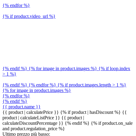
{% endfor %}
{% if product.video_url %}
{% endif %} {% for image in product.images %} {% if loop.index
> 1 %}
{% endif %} {% endfor %} {% if product.images.length > 1 %}
{% for image in product.images %}
{% endfor %}
{% endif %}
{{ product.name }}
{{ product | calculatePrice }} {% if product | hasDiscount %}
{{
product | calculateListPrice }}
{{ product |
calculateDiscountPercentage }}
{% endif %}
{% if product.on_sale
and product.regulation_price %}
Ultimo prezzo più basso: