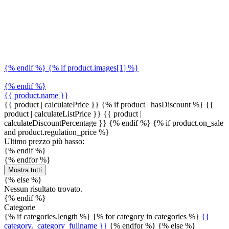
{% endif %} {% if product.images[1] %}
{% endif %}
{{ product.name }}
{{ product | calculatePrice }} {% if product | hasDiscount %}
{{
product | calculateListPrice }}
{{ product |
calculateDiscountPercentage }}
{% endif %}
{% if product.on_sale
and product.regulation_price %}
Ultimo prezzo più basso:
{% endif %}
{% endfor %}
Mostra tutti
{% else %}
Nessun risultato trovato.
{% endif %}
Categorie
{% if categories.length %} {% for category in categories %}
{{
category._category_fullname }}
{% endfor %} {% else %}