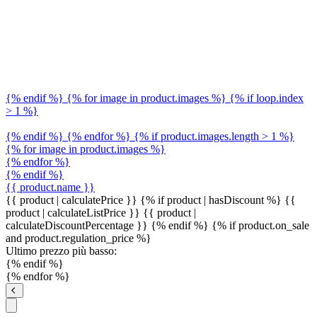
{% endif %} {% for image in product.images %} {% if loop.index
> 1 %}
{% endif %} {% endfor %} {% if product.images.length > 1 %}
{% for image in product.images %}
{% endfor %}
{% endif %}
{{ product.name }}
{{ product | calculatePrice }} {% if product | hasDiscount %}
{{
product | calculateListPrice }}
{{ product |
calculateDiscountPercentage }}
{% endif %}
{% if product.on_sale
and product.regulation_price %}
Ultimo prezzo più basso:
{% endif %}
{% endfor %}