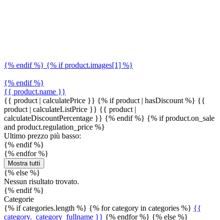
{% endif %} {% if product.images[1] %}
{% endif %}
{{ product.name }}
{{ product | calculatePrice }} {% if product | hasDiscount %}
{{
product | calculateListPrice }}
{{ product |
calculateDiscountPercentage }}
{% endif %}
{% if product.on_sale
and product.regulation_price %}
Ultimo prezzo più basso:
{% endif %}
{% endfor %}
Mostra tutti
{% else %}
Nessun risultato trovato.
{% endif %}
Categorie
{% if categories.length %} {% for category in categories %}
{{
category._category_fullname }}
{% endfor %} {% else %}