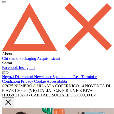
About
Chi siamo
Packaging
Acquisti sicuri
Social
Facebook
Instagram
Info
Negozi
Distributori
Newsletter
Spedizioni e Resi
Termini e
Condizioni
Privacy
Cookie
Accessibilità
©2025 NUMERO 8 SRL - VIA COPERNICO 14 NOVENTA DI
PIAVE I-30020 (VE) ITALIA - C.F. E R.I. VE E P.IVA
IT03591110279 - CAPITALE SOCIALE € 50.000,00 I.V.