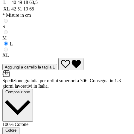
L
40
49
18
63,5
XL
42
51
19
65
* Misure in cm
S
M
L
XL
Aggiungi a carrello la taglia L
Spedizione gratuita per ordini superiori a 30€. Consegna in 1-3
giorni lavorativi in Italia.
Composizione
100% Cotone
Colore