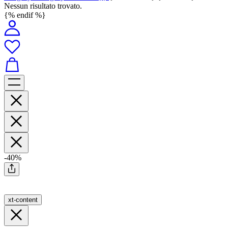
Nessun risultato trovato.
{% endif %}
-40%
xt-content