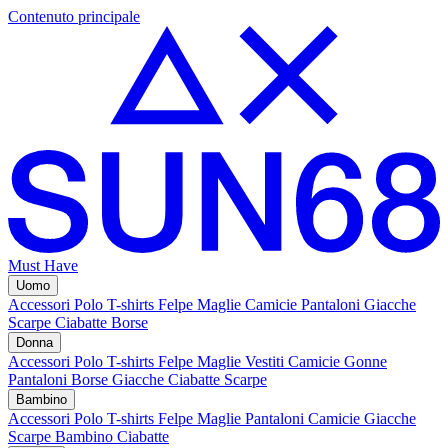
Contenuto principale
Must Have
Uomo
Accessori
Polo
T-shirts
Felpe
Maglie
Camicie
Pantaloni
Giacche
Scarpe
Ciabatte
Borse
Donna
Accessori
Polo
T-shirts
Felpe
Maglie
Vestiti
Camicie
Gonne
Pantaloni
Borse
Giacche
Ciabatte
Scarpe
Bambino
Accessori
Polo
T-shirts
Felpe
Maglie
Pantaloni
Camicie
Giacche
Scarpe Bambino
Ciabatte