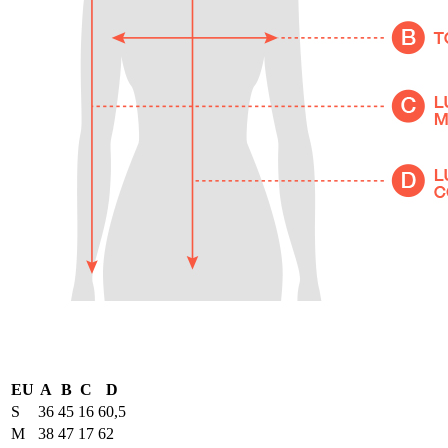
EU
A
B
C
D
S
36
45
16
60,5
M
38
47
17
62