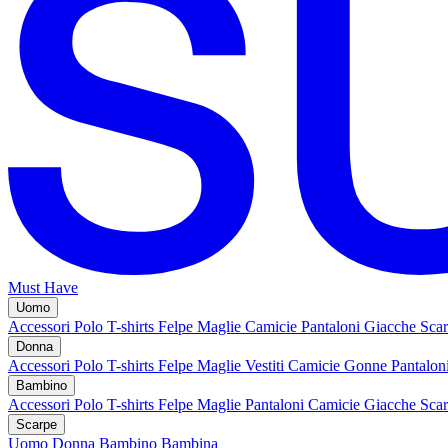
Must Have
Uomo
Accessori
Polo
T-shirts
Felpe
Maglie
Camicie
Pantaloni
Giacche
Sca
Donna
Accessori
Polo
T-shirts
Felpe
Maglie
Vestiti
Camicie
Gonne
Pantalon
Bambino
Accessori
Polo
T-shirts
Felpe
Maglie
Pantaloni
Camicie
Giacche
Sca
Scarpe
Uomo
Donna
Bambino
Bambina