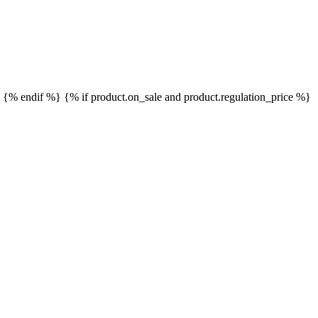
}
{% endif %}
{% if product.on_sale and product.regulation_price %}