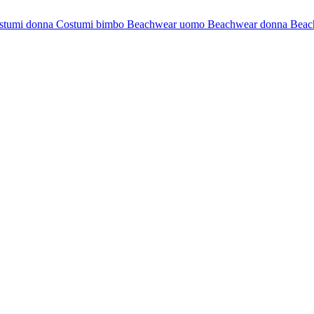
stumi donna
Costumi bimbo
Beachwear uomo
Beachwear donna
Beac