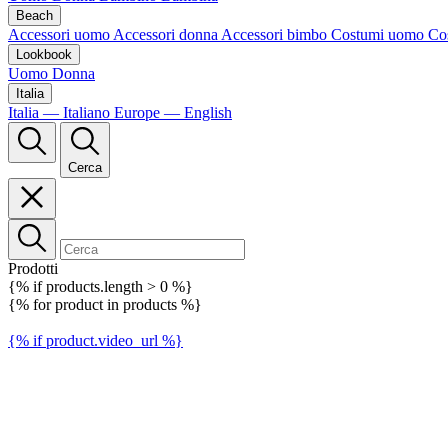
Beach
Accessori uomo
Accessori donna
Accessori bimbo
Costumi uomo
Co
Lookbook
Uomo
Donna
Italia
Italia — Italiano
Europe — English
Cerca
Prodotti
{% if products.length > 0 %}
{% for product in products %}
{% if product.video_url %}