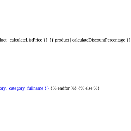
uct | calculateListPrice }}
{{ product | calculateDiscountPercentage }
gory._category_fullname }}
{% endfor %} {% else %}