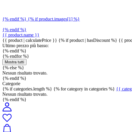
{% endif %} {% if product.images[1] %}
{% endif %}
{{ product.name }}
{{ product | calculatePrice }} {% if product | hasDiscount %}
{{ prod
Ultimo prezzo più basso:
{% endif %}
{% endfor %}
Mostra tutti
{% else %}
Nessun risultato trovato.
{% endif %}
Categorie
{% if categories.length %} {% for category in categories %}
{{ cate
Nessun risultato trovato.
{% endif %}