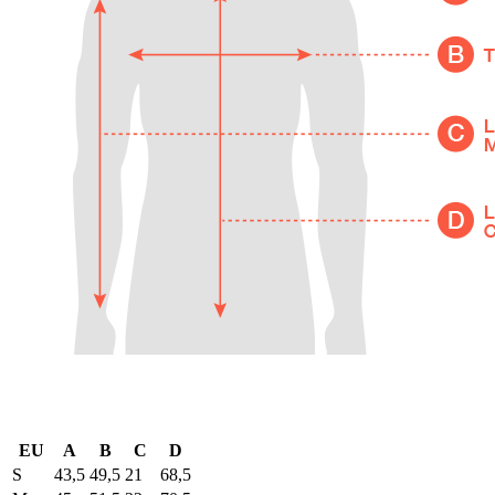
EU
A
B
C
D
S
43,5
49,5
21
68,5