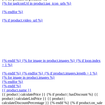
{% for tagIconUrl in product.tag_icon_urls %}
{% endfor %}
{% if product.video_url %}
{% endif %} {% for image in product.images %} {% if loop.index
> 1 %}
{% endif %} {% endfor %} {% if product.images.length > 1 %}
{% for image in product.images %}
{% endfor %}
{% endif %}
{{ product.name }}
{{ product | calculatePrice }} {% if product | hasDiscount %}
{{
product | calculateListPrice }}
{{ product |
calculateDiscountPercentage }}
{% endif %}
{% if product.on_sale