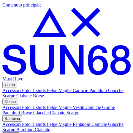
Contenuto principale
Must Have
Uomo
Accessori
Polo
T-shirts
Felpe
Maglie
Camicie
Pantaloni
Giacche
Scarpe
Ciabatte
Borse
Donna
Accessori
Polo
T-shirts
Felpe
Maglie
Vestiti
Camicie
Gonne
Pantaloni
Borse
Giacche
Ciabatte
Scarpe
Bambino
Accessori
Polo
T-shirts
Felpe
Maglie
Pantaloni
Camicie
Giacche
Scarpe Bambino
Ciabatte