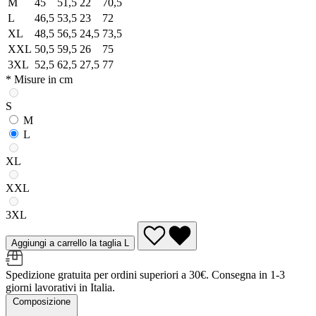
M
45
51,5
22
70,5
L
46,5
53,5
23
72
XL
48,5
56,5
24,5
73,5
XXL
50,5
59,5
26
75
3XL
52,5
62,5
27,5
77
* Misure in cm
S
M
L
XL
XXL
3XL
Aggiungi a carrello la taglia L
Spedizione gratuita per ordini superiori a 30€. Consegna in 1-3
giorni lavorativi in Italia.
Composizione