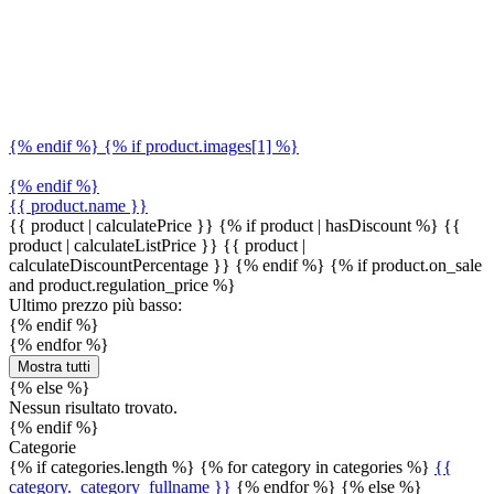
{% endif %} {% if product.images[1] %}
{% endif %}
{{ product.name }}
{{ product | calculatePrice }} {% if product | hasDiscount %}
{{
product | calculateListPrice }}
{{ product |
calculateDiscountPercentage }}
{% endif %}
{% if product.on_sale
and product.regulation_price %}
Ultimo prezzo più basso:
{% endif %}
{% endfor %}
Mostra tutti
{% else %}
Nessun risultato trovato.
{% endif %}
Categorie
{% if categories.length %} {% for category in categories %}
{{
category._category_fullname }}
{% endfor %} {% else %}