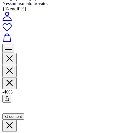
Nessun risultato trovato.
{% endif %}
-40%
xt-content