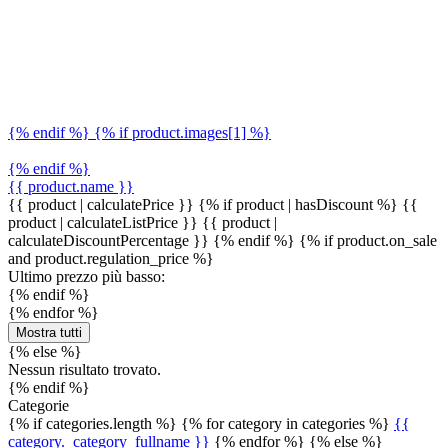
{% endif %} {% if product.images[1] %}
{% endif %}
{{ product.name }}
{{ product | calculatePrice }} {% if product | hasDiscount %}
{{
product | calculateListPrice }}
{{ product |
calculateDiscountPercentage }}
{% endif %}
{% if product.on_sale
and product.regulation_price %}
Ultimo prezzo più basso:
{% endif %}
{% endfor %}
Mostra tutti
{% else %}
Nessun risultato trovato.
{% endif %}
Categorie
{% if categories.length %} {% for category in categories %}
{{
category._category_fullname }}
{% endfor %} {% else %}