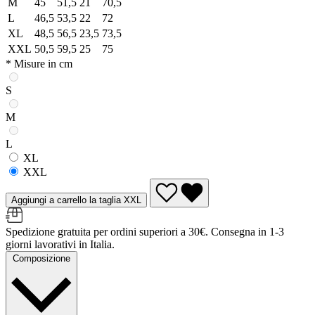
M
45
51,5
21
70,5
L
46,5
53,5
22
72
XL
48,5
56,5
23,5
73,5
XXL
50,5
59,5
25
75
* Misure in cm
S
M
L
XL
XXL
Aggiungi a carrello la taglia XXL
Spedizione gratuita per ordini superiori a 30€. Consegna in 1-3
giorni lavorativi in Italia.
Composizione