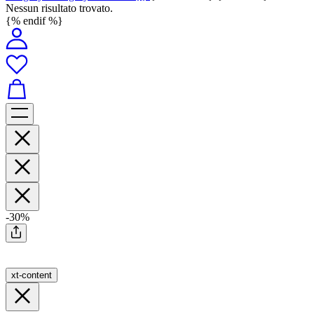
Nessun risultato trovato.
{% endif %}
-30%
xt-content