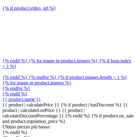
{% if product.video_url %}
{% endif %} {% for image in product.images %} {% if loop.index
> 1 %}
{% endif %} {% endfor %} {% if product.images.length > 1 %}
{% for image in product.images %}
{% endfor %}
{% endif %}
{{ product.name }}
{{ product | calculatePrice }} {% if product | hasDiscount %}
{{
product | calculateListPrice }}
{{ product |
calculateDiscountPercentage }}
{% endif %}
{% if product.on_sale
and product.regulation_price %}
Ultimo prezzo più basso:
{% endif %}