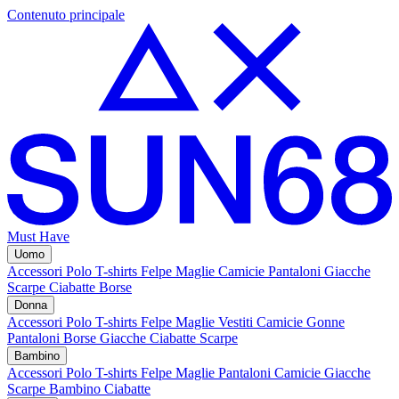
Contenuto principale
Must Have
Uomo
Accessori
Polo
T-shirts
Felpe
Maglie
Camicie
Pantaloni
Giacche
Scarpe
Ciabatte
Borse
Donna
Accessori
Polo
T-shirts
Felpe
Maglie
Vestiti
Camicie
Gonne
Pantaloni
Borse
Giacche
Ciabatte
Scarpe
Bambino
Accessori
Polo
T-shirts
Felpe
Maglie
Pantaloni
Camicie
Giacche
Scarpe Bambino
Ciabatte