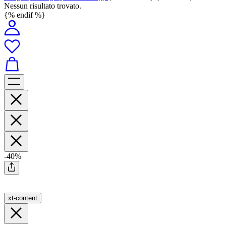
Nessun risultato trovato.
{% endif %}
-40%
xt-content