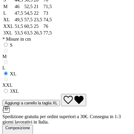
M
46
52,5
21
71,5
L
47,5
54,5
22
73
XL
49,5
57,5
23,5
74,5
XXL
51,5
60,5
25
76
3XL
53,5
63,5
26,5
77,5
* Misure in cm
S
M
L
XL
XXL
3XL
Aggiungi a carrello la taglia XL
Spedizione gratuita per ordini superiori a 30€. Consegna in 1-3
giorni lavorativi in Italia.
Composizione