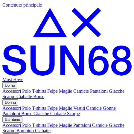
Contenuto principale
Must Have
Uomo
Accessori
Polo
T-shirts
Felpe
Maglie
Camicie
Pantaloni
Giacche
Scarpe
Ciabatte
Borse
Donna
Accessori
Polo
T-shirts
Felpe
Maglie
Vestiti
Camicie
Gonne
Pantaloni
Borse
Giacche
Ciabatte
Scarpe
Bambino
Accessori
Polo
T-shirts
Felpe
Maglie
Pantaloni
Camicie
Giacche
Scarpe Bambino
Ciabatte