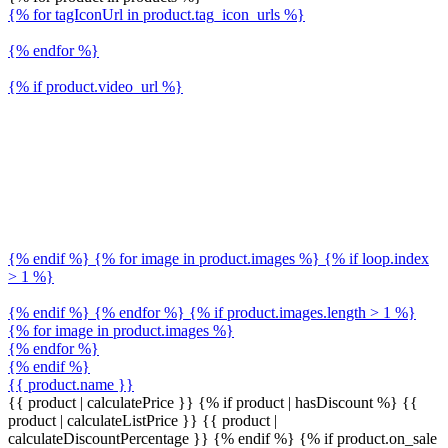
{% for tagIconUrl in product.tag_icon_urls %}
{% endfor %}
{% if product.video_url %}
{% endif %} {% for image in product.images %} {% if loop.index
> 1 %}
{% endif %} {% endfor %} {% if product.images.length > 1 %}
{% for image in product.images %}
{% endfor %}
{% endif %}
{{ product.name }}
{{ product | calculatePrice }} {% if product | hasDiscount %}
{{
product | calculateListPrice }}
{{ product |
calculateDiscountPercentage }}
{% endif %}
{% if product.on_sale