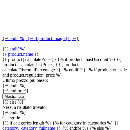
{% endif %} {% if product.images[1] %}
{% endif %}
{{ product.name }}
{{ product | calculatePrice }} {% if product | hasDiscount %}
{{
product | calculateListPrice }}
{{ product |
calculateDiscountPercentage }}
{% endif %}
{% if product.on_sale
and product.regulation_price %}
Ultimo prezzo più basso:
{% endif %}
{% endfor %}
Mostra tutti
{% else %}
Nessun risultato trovato.
{% endif %}
Categorie
{% if categories.length %} {% for category in categories %}
{{
category._category_fullname }}
{% endfor %} {% else %}