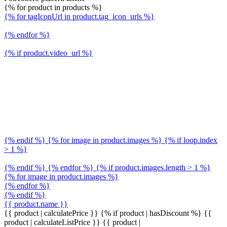
{% for product in products %}
{% for tagIconUrl in product.tag_icon_urls %}
{% endfor %}
{% if product.video_url %}
{% endif %} {% for image in product.images %} {% if loop.index
> 1 %}
{% endif %} {% endfor %} {% if product.images.length > 1 %}
{% for image in product.images %}
{% endfor %}
{% endif %}
{{ product.name }}
{{ product | calculatePrice }} {% if product | hasDiscount %}
{{
product | calculateListPrice }}
{{ product |