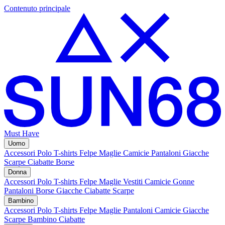
Contenuto principale
Must Have
Uomo
Accessori
Polo
T-shirts
Felpe
Maglie
Camicie
Pantaloni
Giacche
Scarpe
Ciabatte
Borse
Donna
Accessori
Polo
T-shirts
Felpe
Maglie
Vestiti
Camicie
Gonne
Pantaloni
Borse
Giacche
Ciabatte
Scarpe
Bambino
Accessori
Polo
T-shirts
Felpe
Maglie
Pantaloni
Camicie
Giacche
Scarpe Bambino
Ciabatte