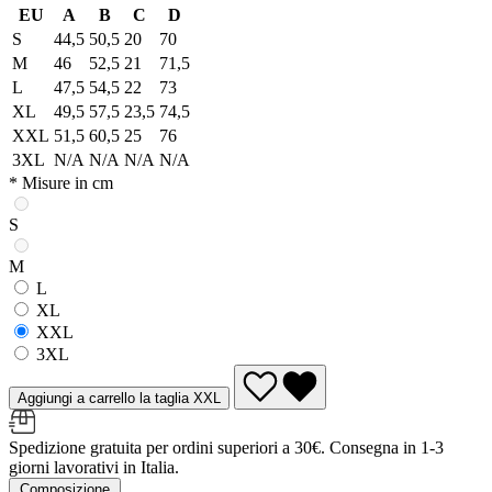
EU
A
B
C
D
S
44,5
50,5
20
70
M
46
52,5
21
71,5
L
47,5
54,5
22
73
XL
49,5
57,5
23,5
74,5
XXL
51,5
60,5
25
76
3XL
N/A
N/A
N/A
N/A
* Misure in cm
S
M
L
XL
XXL
3XL
Aggiungi a carrello la taglia XXL
Spedizione gratuita per ordini superiori a 30€. Consegna in 1-3
giorni lavorativi in Italia.
Composizione