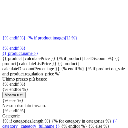
{% endif %} {% if product.images[1] %}
{% endif %}
{{ product.name }}
{{ product | calculatePrice }} {% if product | hasDiscount %}
{{
product | calculateListPrice }}
{{ product |
calculateDiscountPercentage }}
{% endif %}
{% if product.on_sale
and product.regulation_price %}
Ultimo prezzo più basso:
{% endif %}
{% endfor %}
Mostra tutti
{% else %}
Nessun risultato trovato.
{% endif %}
Categorie
{% if categories.length %} {% for category in categories %}
{{
category._category_fullname }}
{% endfor %} {% else %}