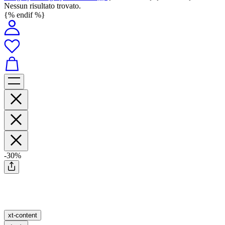
Nessun risultato trovato.
{% endif %}
-30%
xt-content