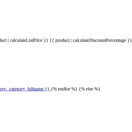
uct | calculateListPrice }}
{{ product | calculateDiscountPercentage }
gory._category_fullname }}
{% endfor %} {% else %}