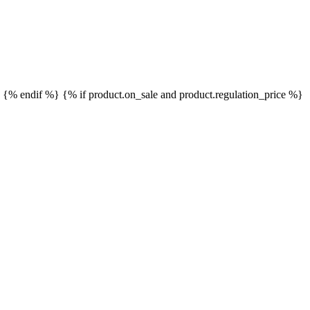
}
{% endif %}
{% if product.on_sale and product.regulation_price %}