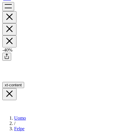
-40%
xt-content
Uomo
/
Felpe