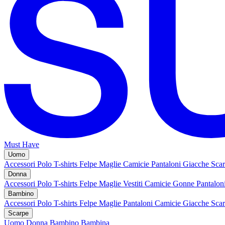
Must Have
Uomo
Accessori
Polo
T-shirts
Felpe
Maglie
Camicie
Pantaloni
Giacche
Sca
Donna
Accessori
Polo
T-shirts
Felpe
Maglie
Vestiti
Camicie
Gonne
Pantalon
Bambino
Accessori
Polo
T-shirts
Felpe
Maglie
Pantaloni
Camicie
Giacche
Sca
Scarpe
Uomo
Donna
Bambino
Bambina