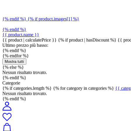
{% endif %} {% if product.images[1] %}
{% endif %}
{{ product.name }}
{{ product | calculatePrice }} {% if product | hasDiscount %}
{{ prod
Ultimo prezzo più basso:
{% endif %}
{% endfor %}
Mostra tutti
{% else %}
Nessun risultato trovato.
{% endif %}
Categorie
{% if categories.length %} {% for category in categories %}
{{ cate
Nessun risultato trovato.
{% endif %}