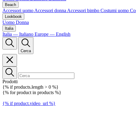
Beach
Accessori uomo
Accessori donna
Accessori bimbo
Costumi uomo
Co
Lookbook
Uomo
Donna
Italia
Italia — Italiano
Europe — English
Cerca
Prodotti
{% if products.length > 0 %}
{% for product in products %}
{% if product.video_url %}