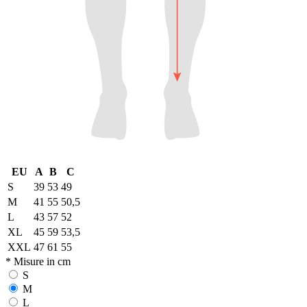
EU
A
B
C
S
39
53
49
M
41
55
50,5
L
43
57
52
XL
45
59
53,5
XXL
47
61
55
* Misure in cm
S
M
L