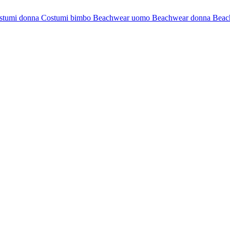
stumi donna
Costumi bimbo
Beachwear uomo
Beachwear donna
Beac