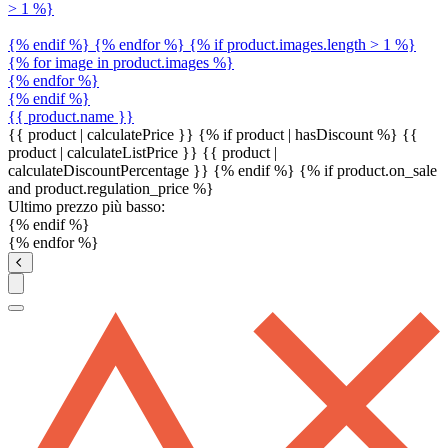
> 1 %}
{% endif %} {% endfor %} {% if product.images.length > 1 %}
{% for image in product.images %}
{% endfor %}
{% endif %}
{{ product.name }}
{{ product | calculatePrice }} {% if product | hasDiscount %}
{{
product | calculateListPrice }}
{{ product |
calculateDiscountPercentage }}
{% endif %}
{% if product.on_sale
and product.regulation_price %}
Ultimo prezzo più basso:
{% endif %}
{% endfor %}