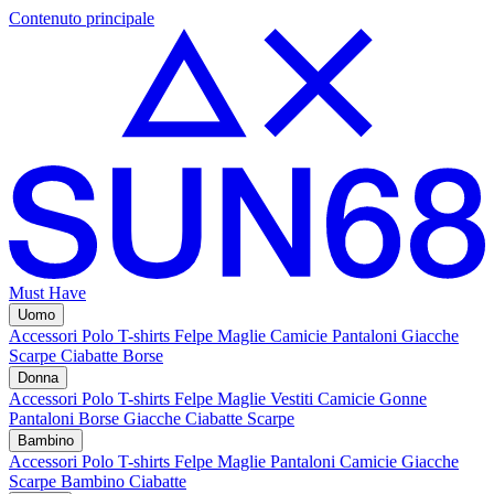
Contenuto principale
Must Have
Uomo
Accessori
Polo
T-shirts
Felpe
Maglie
Camicie
Pantaloni
Giacche
Scarpe
Ciabatte
Borse
Donna
Accessori
Polo
T-shirts
Felpe
Maglie
Vestiti
Camicie
Gonne
Pantaloni
Borse
Giacche
Ciabatte
Scarpe
Bambino
Accessori
Polo
T-shirts
Felpe
Maglie
Pantaloni
Camicie
Giacche
Scarpe Bambino
Ciabatte