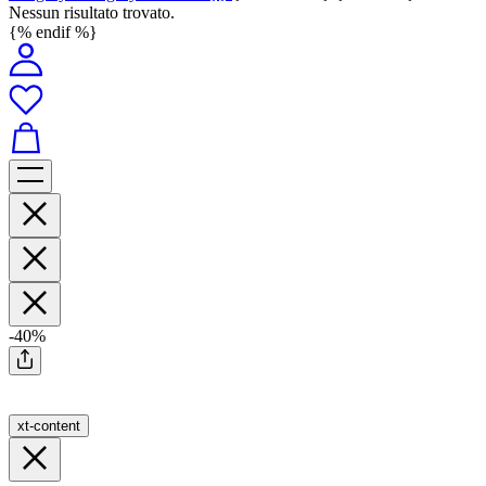
Nessun risultato trovato.
{% endif %}
-40%
xt-content