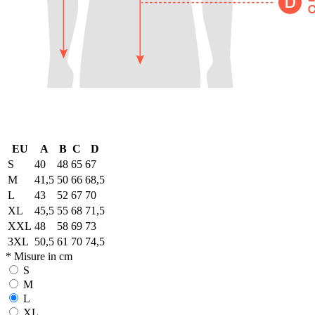
EU
A
B
C
D
S
40
48
65
67
M
41,5
50
66
68,5
L
43
52
67
70
XL
45,5
55
68
71,5
XXL
48
58
69
73
3XL
50,5
61
70
74,5
* Misure in cm
S
M
L
XL