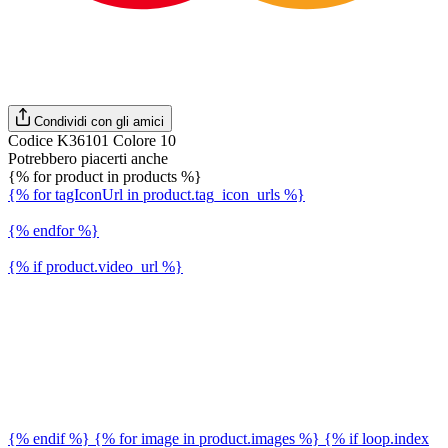
Condividi con gli amici
Codice K36101 Colore 10
Potrebbero piacerti anche
{% for product in products %}
{% for tagIconUrl in product.tag_icon_urls %}
{% endfor %}
{% if product.video_url %}
{% endif %} {% for image in product.images %} {% if loop.index