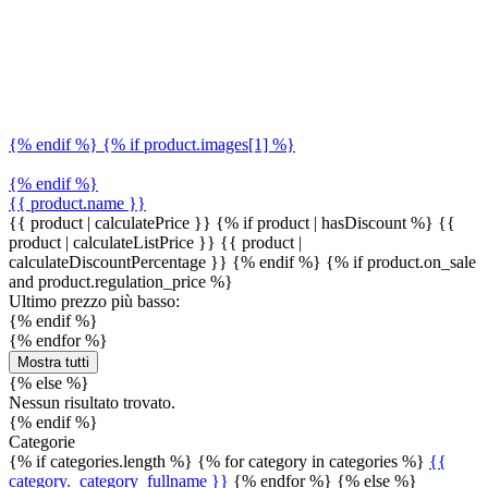
{% endif %} {% if product.images[1] %}
{% endif %}
{{ product.name }}
{{ product | calculatePrice }} {% if product | hasDiscount %}
{{
product | calculateListPrice }}
{{ product |
calculateDiscountPercentage }}
{% endif %}
{% if product.on_sale
and product.regulation_price %}
Ultimo prezzo più basso:
{% endif %}
{% endfor %}
Mostra tutti
{% else %}
Nessun risultato trovato.
{% endif %}
Categorie
{% if categories.length %} {% for category in categories %}
{{
category._category_fullname }}
{% endfor %} {% else %}