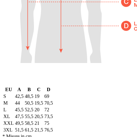
EU
A
B
C
D
S
42,5
48,5
19
69
M
44
50,5
19,5
70,5
L
45,5
52,5
20
72
XL
47,5
55,5
20,5
73,5
XXL
49,5
58,5
21
75
3XL
51,5
61,5
21,5
76,5
* Misure in cm