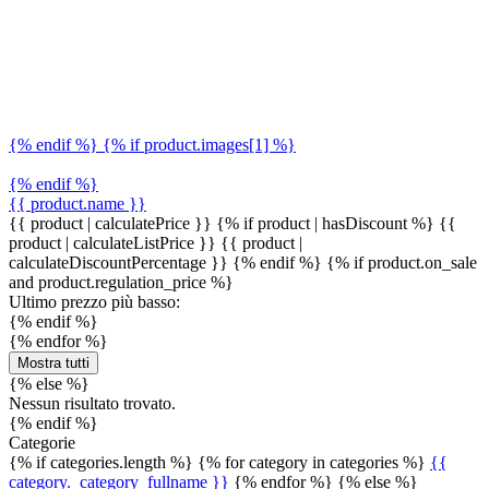
{% endif %} {% if product.images[1] %}
{% endif %}
{{ product.name }}
{{ product | calculatePrice }} {% if product | hasDiscount %}
{{
product | calculateListPrice }}
{{ product |
calculateDiscountPercentage }}
{% endif %}
{% if product.on_sale
and product.regulation_price %}
Ultimo prezzo più basso:
{% endif %}
{% endfor %}
Mostra tutti
{% else %}
Nessun risultato trovato.
{% endif %}
Categorie
{% if categories.length %} {% for category in categories %}
{{
category._category_fullname }}
{% endfor %} {% else %}