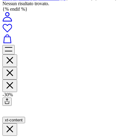
Nessun risultato trovato.
{% endif %}
-30%
xt-content