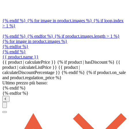
{% endif %} {% for image in product.images %} {% if loop.index
> 1 %}
{% endif %} {% endfor %} {% if product.images.length > 1 %}
{% for image in product.images %}
{% endfor %}
{% endif %}
{{ product.name }}
{{ product | calculatePrice }} {% if product | hasDiscount %}
{{
product | calculateListPrice }}
{{ product |
calculateDiscountPercentage }}
{% endif %}
{% if product.on_sale
and product.regulation_price %}
Ultimo prezzo più basso:
{% endif %}
{% endfor %}