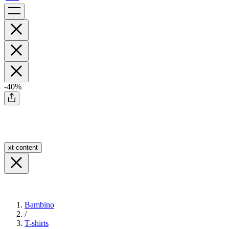
-40%
xt-content
Bambino
/
T-shirts