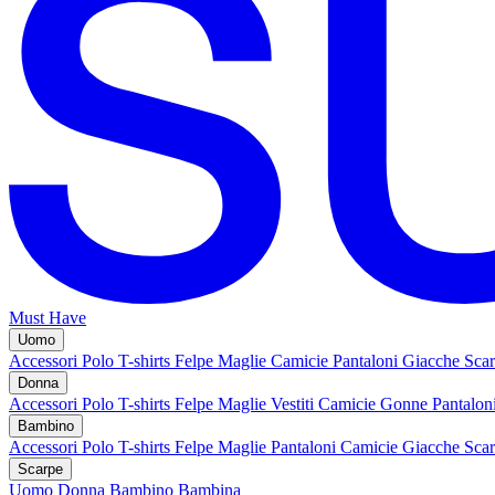
Must Have
Uomo
Accessori
Polo
T-shirts
Felpe
Maglie
Camicie
Pantaloni
Giacche
Sca
Donna
Accessori
Polo
T-shirts
Felpe
Maglie
Vestiti
Camicie
Gonne
Pantalon
Bambino
Accessori
Polo
T-shirts
Felpe
Maglie
Pantaloni
Camicie
Giacche
Sca
Scarpe
Uomo
Donna
Bambino
Bambina