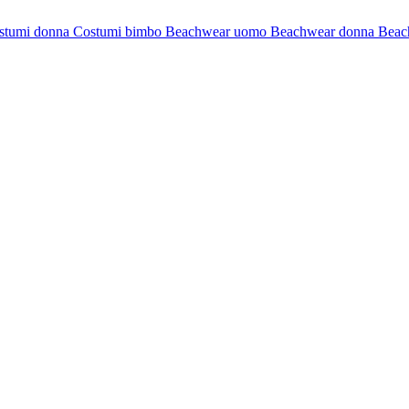
stumi donna
Costumi bimbo
Beachwear uomo
Beachwear donna
Beac