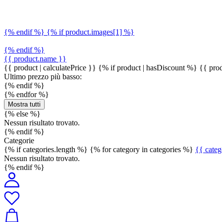
{% endif %} {% if product.images[1] %}
{% endif %}
{{ product.name }}
{{ product | calculatePrice }} {% if product | hasDiscount %}
{{ prod
Ultimo prezzo più basso:
{% endif %}
{% endfor %}
Mostra tutti
{% else %}
Nessun risultato trovato.
{% endif %}
Categorie
{% if categories.length %} {% for category in categories %}
{{ cate
Nessun risultato trovato.
{% endif %}