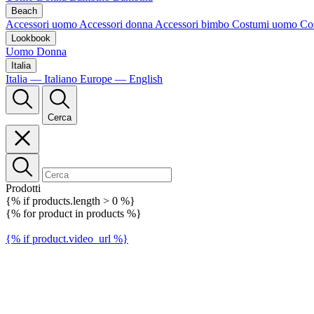
Beach
Accessori uomo
Accessori donna
Accessori bimbo
Costumi uomo
Co
Lookbook
Uomo
Donna
Italia
Italia — Italiano
Europe — English
Cerca
Prodotti
{% if products.length > 0 %}
{% for product in products %}
{% if product.video_url %}