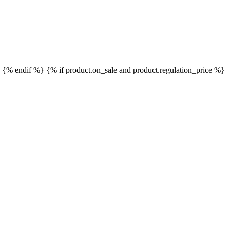
}
{% endif %}
{% if product.on_sale and product.regulation_price %}