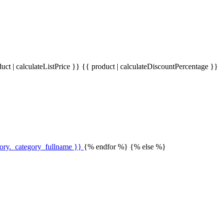
uct | calculateListPrice }}
{{ product | calculateDiscountPercentage }
gory._category_fullname }}
{% endfor %} {% else %}