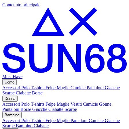
Contenuto principale
Must Have
Uomo
Accessori
Polo
T-shirts
Felpe
Maglie
Camicie
Pantaloni
Giacche
Scarpe
Ciabatte
Borse
Donna
Accessori
Polo
T-shirts
Felpe
Maglie
Vestiti
Camicie
Gonne
Pantaloni
Borse
Giacche
Ciabatte
Scarpe
Bambino
Accessori
Polo
T-shirts
Felpe
Maglie
Pantaloni
Camicie
Giacche
Scarpe Bambino
Ciabatte