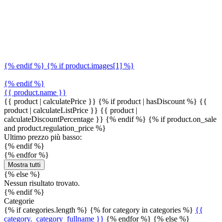
{% endif %} {% if product.images[1] %}
{% endif %}
{{ product.name }}
{{ product | calculatePrice }} {% if product | hasDiscount %}
{{
product | calculateListPrice }}
{{ product |
calculateDiscountPercentage }}
{% endif %}
{% if product.on_sale
and product.regulation_price %}
Ultimo prezzo più basso:
{% endif %}
{% endfor %}
Mostra tutti
{% else %}
Nessun risultato trovato.
{% endif %}
Categorie
{% if categories.length %} {% for category in categories %}
{{
category._category_fullname }}
{% endfor %} {% else %}