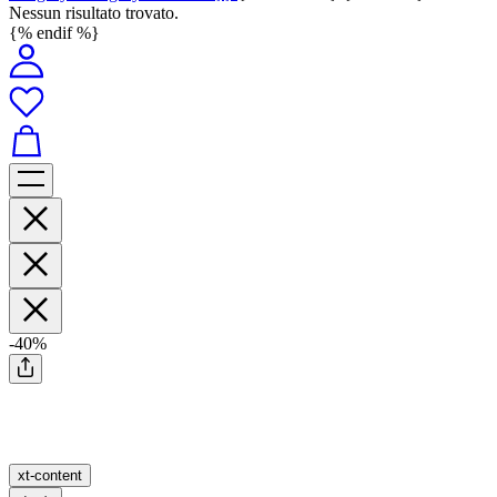
Nessun risultato trovato.
{% endif %}
-40%
xt-content