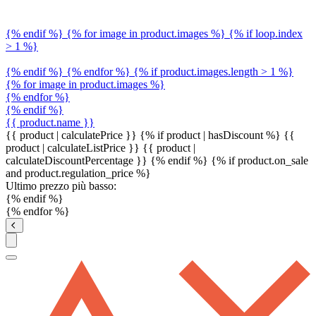
{% endif %} {% for image in product.images %} {% if loop.index
> 1 %}
{% endif %} {% endfor %} {% if product.images.length > 1 %}
{% for image in product.images %}
{% endfor %}
{% endif %}
{{ product.name }}
{{ product | calculatePrice }} {% if product | hasDiscount %}
{{
product | calculateListPrice }}
{{ product |
calculateDiscountPercentage }}
{% endif %}
{% if product.on_sale
and product.regulation_price %}
Ultimo prezzo più basso:
{% endif %}
{% endfor %}